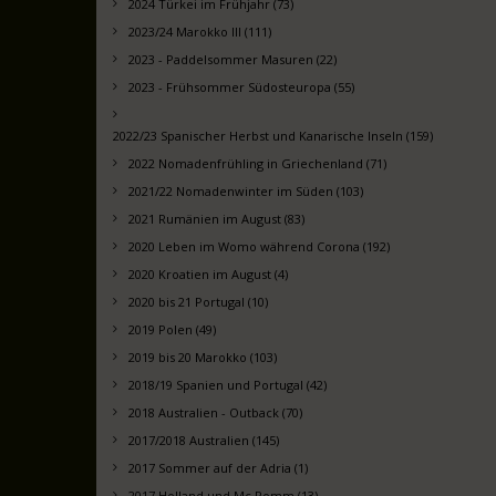
2024 Türkei im Frühjahr (73)
2023/24 Marokko III (111)
2023 - Paddelsommer Masuren (22)
2023 - Frühsommer Südosteuropa (55)
2022/23 Spanischer Herbst und Kanarische Inseln (159)
2022 Nomadenfrühling in Griechenland (71)
2021/22 Nomadenwinter im Süden (103)
2021 Rumänien im August (83)
2020 Leben im Womo während Corona (192)
2020 Kroatien im August (4)
2020 bis 21 Portugal (10)
2019 Polen (49)
2019 bis 20 Marokko (103)
2018/19 Spanien und Portugal (42)
2018 Australien - Outback (70)
2017/2018 Australien (145)
2017 Sommer auf der Adria (1)
2017 Holland und Mc Pomm (13)