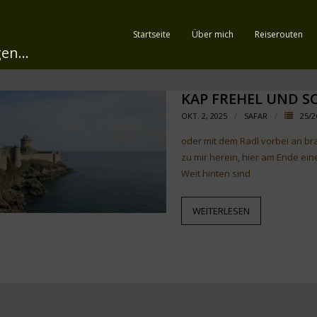
Startseite
Über mich
Reiserouten
en...
KAP FREHEL UND S
OKT. 2, 2025
SAFAR
25/2
oder mit dem Radl vorbei an br
zu mir herein, hier am Ende ein
Weit hinten sind
WEITERLESEN