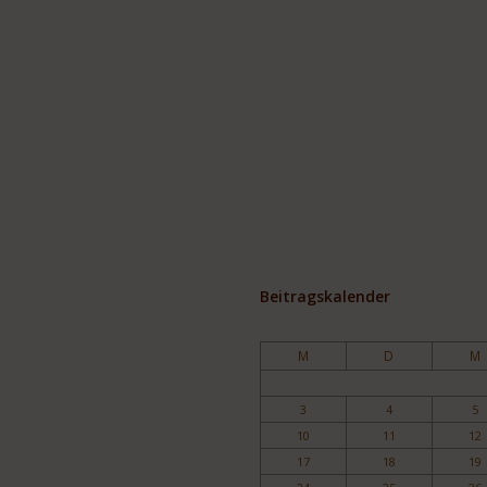
Beitragskalender
M
D
M
3
4
5
10
11
12
17
18
19