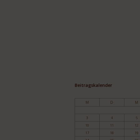
Beitragskalender
M
D
M
3
4
5
10
11
12
17
18
19