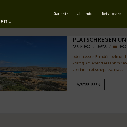
Startseite
Über mich
Reiserouten
en...
PLATSCHREGEN UN
APR. 9, 2025
SAFAR
2025
oder nasses Rumdümpeln und di
kräftig. Am Abend erzählt mir m
von ihrem pitschepatschnassen
WEITERLESEN