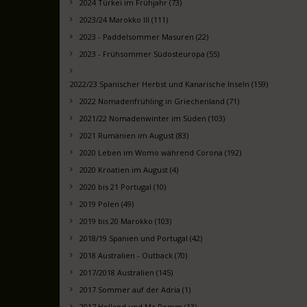
2024 Türkei im Frühjahr (73)
2023/24 Marokko III (111)
2023 - Paddelsommer Masuren (22)
2023 - Frühsommer Südosteuropa (55)
2022/23 Spanischer Herbst und Kanarische Inseln (159)
2022 Nomadenfrühling in Griechenland (71)
2021/22 Nomadenwinter im Süden (103)
2021 Rumänien im August (83)
2020 Leben im Womo während Corona (192)
2020 Kroatien im August (4)
2020 bis 21 Portugal (10)
2019 Polen (49)
2019 bis 20 Marokko (103)
2018/19 Spanien und Portugal (42)
2018 Australien - Outback (70)
2017/2018 Australien (145)
2017 Sommer auf der Adria (1)
2017 Holland und Mc Pomm (13)