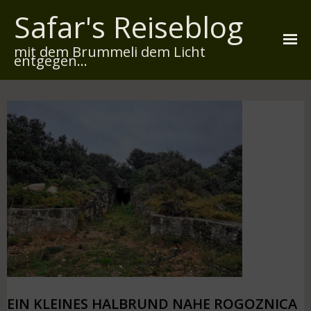
Safar's Reiseblog
mit dem Brummeli dem Licht
entgegen...
Startseite
Über mich
Reiserouten
Widmung
Kontakt
Impressum
Datenschutz
EIN KLEINES HALBRUND NAHE ROGOZNICA