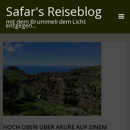
Safar's Reiseblog
mit dem Brummeli dem Licht
entgegen...
Startseite
Über mich
Reiserouten
Widmung
Kontakt
Impressum
Datenschutz
HOCH OBEN ÜBER ARURE AUF EINEM