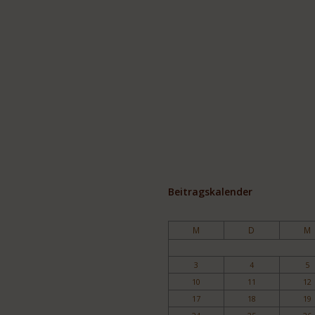
Beitragskalender
M
D
M
3
4
5
10
11
12
17
18
19