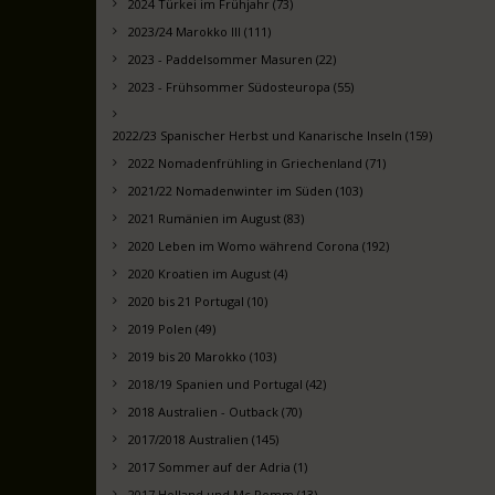
2024 Türkei im Frühjahr (73)
2023/24 Marokko III (111)
2023 - Paddelsommer Masuren (22)
2023 - Frühsommer Südosteuropa (55)
2022/23 Spanischer Herbst und Kanarische Inseln (159)
2022 Nomadenfrühling in Griechenland (71)
2021/22 Nomadenwinter im Süden (103)
2021 Rumänien im August (83)
2020 Leben im Womo während Corona (192)
2020 Kroatien im August (4)
2020 bis 21 Portugal (10)
2019 Polen (49)
2019 bis 20 Marokko (103)
2018/19 Spanien und Portugal (42)
2018 Australien - Outback (70)
2017/2018 Australien (145)
2017 Sommer auf der Adria (1)
2017 Holland und Mc Pomm (13)