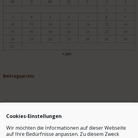
M
D
M
D
F
S
S
1
2
3
4
5
6
7
8
9
10
11
12
13
14
15
16
17
18
19
20
21
22
23
24
25
26
27
28
29
30
31
« Jan.
Beitragsarchiv
Archiv
Cookies-Einstellungen
Wir möchten die Informationen auf dieser Webseite
auf Ihre Bedürfnisse anpassen. Zu diesem Zweck