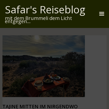
Safar's Reiseblog
mit dem Brummeli dem Licht
entgegen...
Startseite
Über mich
Reiserouten
Widmung
Kontakt
Impressum
Datenschutz
TAJINE MITTEN IM NIRGENDWO