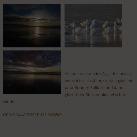
Am besten kann ich Ärger loslassen,
wenn ich mich ablenke, also gibts ein
paar Runden Solitäre und dann
glitzert der Sternenhimmel schon
wieder.
GPS: S 34.427239° E 172.862558°