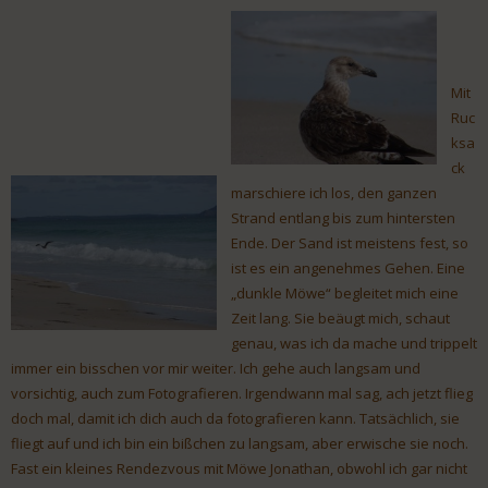
Mit
Ruc
ksa
ck
marschiere ich los, den ganzen
Strand entlang bis zum hintersten
Ende. Der Sand ist meistens fest, so
ist es ein angenehmes Gehen. Eine
„dunkle Möwe“ begleitet mich eine
Zeit lang. Sie beäugt mich, schaut
genau, was ich da mache und trippelt
immer ein bisschen vor mir weiter. Ich gehe auch langsam und
vorsichtig, auch zum Fotografieren. Irgendwann mal sag, ach jetzt flieg
doch mal, damit ich dich auch da fotografieren kann. Tatsächlich, sie
fliegt auf und ich bin ein bißchen zu langsam, aber erwische sie noch.
Fast ein kleines Rendezvous mit Möwe Jonathan, obwohl ich gar nicht