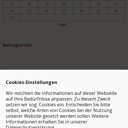
17
18
19
20
21
22
23
24
25
26
27
28
29
30
31
« Jan.
Beitragsarchiv
Archiv
Cookies-Einstellungen
Wir möchten die Informationen auf dieser Webseite
auf Ihre Bedürfnisse anpassen. Zu diesem Zweck
setzen wir sog. Cookies ein. Entscheiden Sie bitte
selbst, welche Arten von Cookies bei der Nutzung
unserer Website gesetzt werden sollen. Weitere
Stichwortsuche
Informationen erhalten Sie in unserer
Datenschutzerklärung.