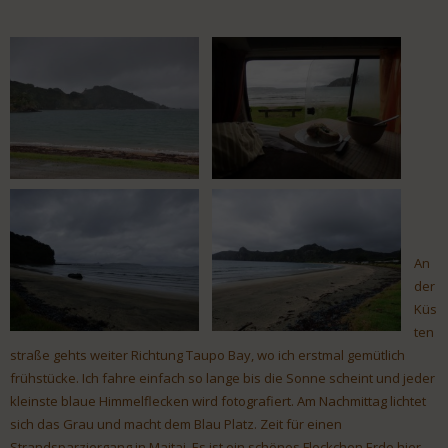
An
der
Küs
ten
straße gehts weiter Richtung Taupo Bay, wo ich erstmal gemütlich
frühstücke. Ich fahre einfach so lange bis die Sonne scheint und jeder
kleinste blaue Himmelflecken wird fotografiert. Am Nachmittag lichtet
sich das Grau und macht dem Blau Platz. Zeit für einen
Strandsparziergang in Maitai. Es ist ein schönes Fleckchen Erde hier.