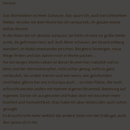
heraus:
Das Womoleben ist mein Zuhause, das spüre ich, auch bei schlechtem
Wetter. Im oder mit dem Womo bin ich verwurzelt, ich glaube meine
tiefste Wurzel.
In der Natur bin ich absolut zuhause, da fühle ich eine so große Weite
in mir, da geht mein Herz auf. Aufs Meer schauen, am Strand entlang
wandern, im Wald umeinander pirschen, Bergleins besteigen, neue
Wege finden und das dannn noch in Worte packen….
Für ein langes Womo-Leben ist dieser Brumm hier natürlich viel zu
klein und der Wermutstropfen, nicht sicher genug, nicht so ganz
verlässlich, ein uralter Karren und wer weiss, wie geschunden.
Und Natur gibt es bei uns in Europa auch…. so viele Plätze, die noch
erforscht werden wollen mit meinem eigenen Brummeli, Betonung auf
eigenem. Da bin ich ausgerüstet und habe doch ein bisschen mehr
Komfort und Gemütlichkeit. (Das habe ich aber letztes Jahr auch schon
gesagt!)
Es braucht nicht mehr wirklich die andere Seite von der Erdkugel, auch
das spüre ich in mir.