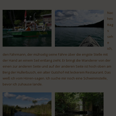
Nac
hmi
ttag
s
seh
e
ich,
den Fährmann, der mühselig seine Fähre über die engste Stelle mit
der Hand an einem Seil entlang zieht. Er bringt die Wanderer von der
einen zur anderen Seite und auf der anderen Seite ist hoch oben am
Berg der Hullerbusch, ein alter Gutshof mit leckerem Restaurant. Das
weiß ich vom Hören-sagen. Ich suche mir noch eine Schwimmstelle,
bevor ich zuhause lande.