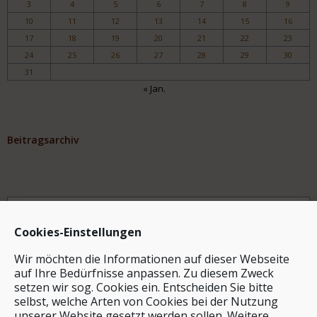
3
4
5
6
7
8
9
10
11
12
13
14
15
16
17
18
19
20
21
22
23
24
25
26
27
28
29
30
31
« Jan.
Beitragsarchiv
Archiv
Cookies-Einstellungen
Wir möchten die Informationen auf dieser Webseite
auf Ihre Bedürfnisse anpassen. Zu diesem Zweck
setzen wir sog. Cookies ein. Entscheiden Sie bitte
selbst, welche Arten von Cookies bei der Nutzung
unserer Website gesetzt werden sollen. Weitere