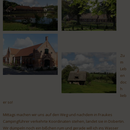
Zu
m
Leb
en
doc
h
lieb
er so!
Mittags machen wir uns auf den Weg und nachdem in Fraukes
Campingführer verkehrte Koordinaten stehen, landet sie in Dobertin.
Wir dümpeln noch ein bißchen rum und gerade will ich ins Wasser