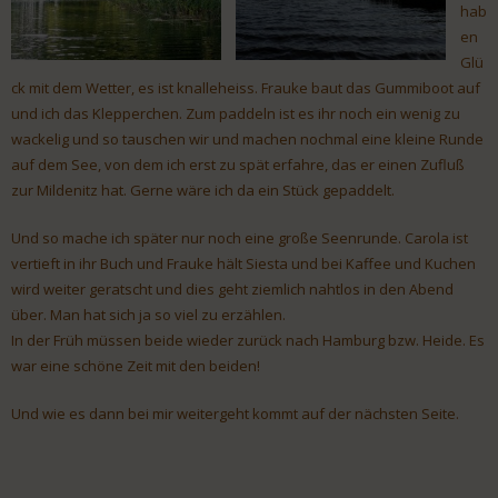
hab
en
Glü
ck mit dem Wetter, es ist knalleheiss. Frauke baut das Gummiboot auf
und ich das Klepperchen. Zum paddeln ist es ihr noch ein wenig zu
wackelig und so tauschen wir und machen nochmal eine kleine Runde
auf dem See, von dem ich erst zu spät erfahre, das er einen Zufluß
zur Mildenitz hat. Gerne wäre ich da ein Stück gepaddelt.
Und so mache ich später nur noch eine große Seenrunde. Carola ist
vertieft in ihr Buch und Frauke hält Siesta und bei Kaffee und Kuchen
wird weiter geratscht und dies geht ziemlich nahtlos in den Abend
über. Man hat sich ja so viel zu erzählen.
In der Früh müssen beide wieder zurück nach Hamburg bzw. Heide. Es
war eine schöne Zeit mit den beiden!
Und wie es dann bei mir weitergeht kommt auf der nächsten Seite.