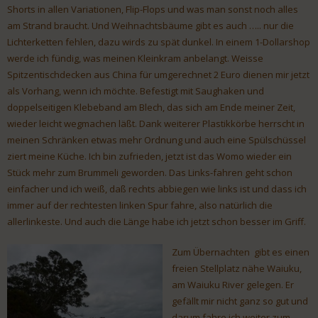
Shorts in allen Variationen, Flip-Flops und was man sonst noch alles
am Strand braucht. Und Weihnachtsbäume gibt es auch ….. nur die
Lichterketten fehlen, dazu wirds zu spät dunkel. In einem 1-Dollarshop
werde ich fündig, was meinen Kleinkram anbelangt. Weisse
Spitzentischdecken aus China für umgerechnet 2 Euro dienen mir jetzt
als Vorhang, wenn ich möchte. Befestigt mit Saughaken und
doppelseitigen Klebeband am Blech, das sich am Ende meiner Zeit,
wieder leicht wegmachen läßt. Dank weiterer Plastikkörbe herrscht in
meinen Schränken etwas mehr Ordnung und auch eine Spülschüssel
ziert meine Küche. Ich bin zufrieden, jetzt ist das Womo wieder ein
Stück mehr zum Brummeli geworden. Das Links-fahren geht schon
einfacher und ich weiß, daß rechts abbiegen wie links ist und dass ich
immer auf der rechtesten linken Spur fahre, also natürlich die
allerlinkeste. Und auch die Länge habe ich jetzt schon besser im Griff.
Zum Übernachten gibt es einen
freien Stellplatz nähe Waiuku,
am Waiuku River gelegen. Er
gefällt mir nicht ganz so gut und
darum fahre ich weiter zum