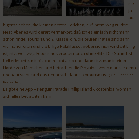
sie
ja
auc
h gerne sehen, die kleinen netten Kerlchen, auf ihrem Weg zu dem
Nest. Aber es wird derart vermarktet, daß ich es einfach nicht mehr
schön finde. Touris 1.und 2. Klasse, d.h. die teuren Plätze sind sehr
viel näher dran und die billige Holzklasse, wobei sie nich wirklicht billig
ist, sitzt weit weg. Fotos sind verboten, auch ohne Blitz. Der Strand ist
hell erleuchtet mit rötlichem Licht … tja und dann sitzt man in einer
Horde von Menschen und betrachtet die Pinguine, wenn man sie denn
übehaut sieht. Und das nennt sich dann Ökotourismus.
(Die Bilder sind
Postkarten)
Es gibt eine App – Penguin Parade Phillip Island -, kostenlos, wo man
sich alles betrachten kann.