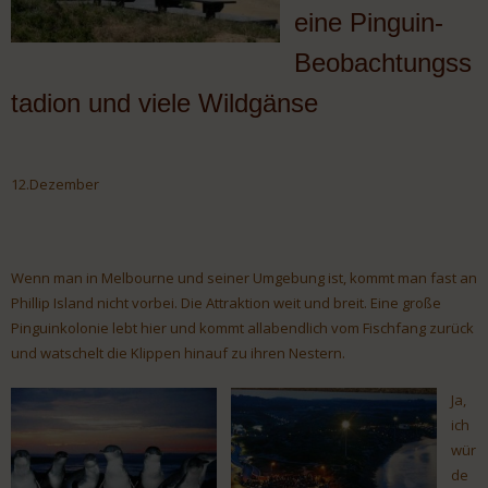
eine Pinguin-
Beobachtungss
tadion und viele Wildgänse
12.Dezember
Wenn man in Melbourne und seiner Umgebung ist, kommt man fast an
Phillip Island nicht vorbei. Die Attraktion weit und breit. Eine große
Pinguinkolonie lebt hier und kommt allabendlich vom Fischfang zurück
und watschelt die Klippen hinauf zu ihren Nestern.
Ja,
ich
wür
de