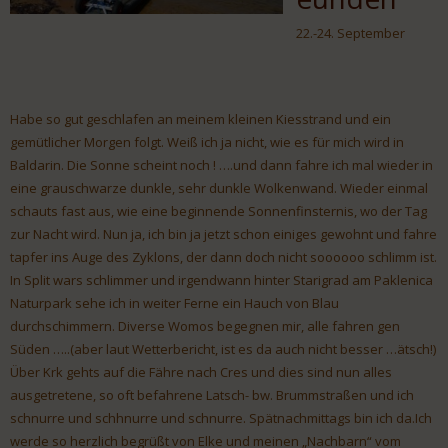
22.-24. September
Habe so gut geschlafen an meinem kleinen Kiesstrand und ein
gemütlicher Morgen folgt. Weiß ich ja nicht, wie es für mich wird in
Baldarin. Die Sonne scheint noch ! ….und dann fahre ich mal wieder in
eine grauschwarze dunkle, sehr dunkle Wolkenwand. Wieder einmal
schauts fast aus, wie eine beginnende Sonnenfinsternis, wo der Tag
zur Nacht wird. Nun ja, ich bin ja jetzt schon einiges gewohnt und fahre
tapfer ins Auge des Zyklons, der dann doch nicht soooooo schlimm ist.
In Split wars schlimmer und irgendwann hinter Starigrad am Paklenica
Naturpark sehe ich in weiter Ferne ein Hauch von Blau
durchschimmern. Diverse Womos begegnen mir, alle fahren gen
Süden …..(aber laut Wetterbericht, ist es da auch nicht besser …ätsch!)
Über Krk gehts auf die Fähre nach Cres und dies sind nun alles
ausgetretene, so oft befahrene Latsch- bw. Brummstraßen und ich
schnurre und schhnurre und schnurre. Spätnachmittags bin ich da.Ich
werde so herzlich begrüßt von Elke und meinen „Nachbarn“ vom