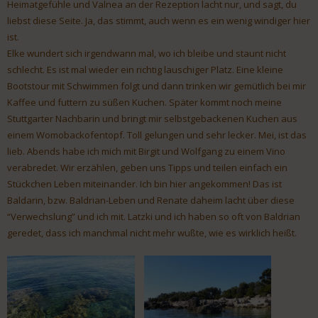
Heimatgefühle und Valnea an der Rezeption lacht nur, und sagt, du
liebst diese Seite. Ja, das stimmt, auch wenn es ein wenig windiger hier
ist.
Elke wundert sich irgendwann mal, wo ich bleibe und staunt nicht
schlecht. Es ist mal wieder ein richtig lauschiger Platz. Eine kleine
Bootstour mit Schwimmen folgt und dann trinken wir gemütlich bei mir
Kaffee und futtern zu süßen Kuchen. Später kommt noch meine
Stuttgarter Nachbarin und bringt mir selbstgebackenen Kuchen aus
einem Womobackofentopf. Toll gelungen und sehr lecker. Mei, ist das
lieb. Abends habe ich mich mit Birgit und Wolfgang zu einem Vino
verabredet. Wir erzählen, geben uns Tipps und teilen einfach ein
Stückchen Leben miteinander. Ich bin hier angekommen! Das ist
Baldarin, bzw. Baldrian-Leben und Renate daheim lacht über diese
“Verwechslung” und ich mit. Latzki und ich haben so oft von Baldrian
geredet, dass ich manchmal nicht mehr wußte, wie es wirklich heißt.