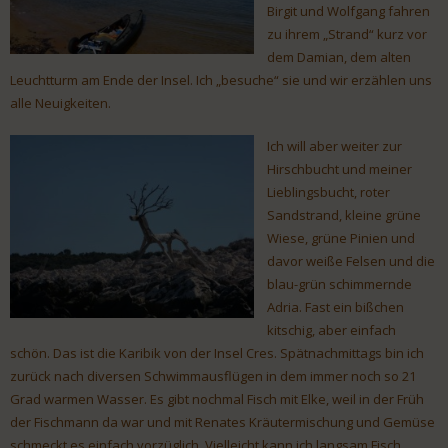
Birgit und Wolfgang fahren
zu ihrem „Strand“ kurz vor
dem Damian, dem alten
Leuchtturm am Ende der Insel. Ich „besuche“ sie und wir erzählen uns
alle Neuigkeiten.
Ich will aber weiter zur
Hirschbucht und meiner
Lieblingsbucht, roter
Sandstrand, kleine grüne
Wiese, grüne Pinien und
davor weiße Felsen und die
blau-grün schimmernde
Adria. Fast ein bißchen
kitschig, aber einfach
schön. Das ist die Karibik von der Insel Cres. Spätnachmittags bin ich
zurück nach diversen Schwimmausflügen in dem immer noch so 21
Grad warmen Wasser. Es gibt nochmal Fisch mit Elke, weil in der Früh
der Fischmann da war und mit Renates Kräutermischung und Gemüse
schmeckt es einfach vorzüglich. Vielleicht kann ich langsam Fisch