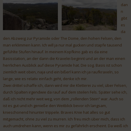
dan
n
gibt
es
da
den Abzweig zur Pyramide oder The Dome, den hohen Felsen, den
man erklimmen kann. Ich will ja nur mal gucken und stapfe tausend
gefühlte Stufen hinauf. In meinem Kopfkino gab es da eine
Basisstation, an der dann die Kraxelei beginnt und an der man einen
herrlichen Ausblick auf diese Pyramide hat. Die sog. Basis ist schon
ziemlich weit oben, naja und ein bißerl kann ich ja raufkraxeln, so
lange, wie es relativ einfach geht, denke ich mir.
Zwei drittel schaffe ich, dann wird mir die Kletterei zu viel, über Felsen,
durch Spalten irgendwie da rauf auf dem steilen Fels. Später sehe ich,
daß ich nicht mehr weit weg, von dem „rollenden Stein“ war. Auch so
ist es gut und ich genieße den Weitblick bevor ich langsam,
knieschonend hinunter trippele. Braves Knie hat alles so gut
mitgemacht, ohne zu viel zu murren. Ich freu mich über mich, dass ich
auch umdrehen kann, wenn es mir zu gefährlich erscheint. Da weiß ich