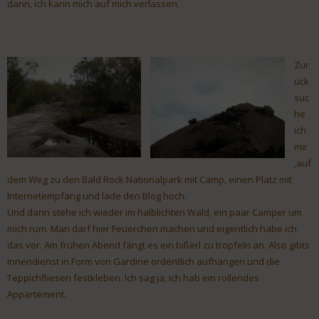
dann, ich kann mich auf mich verlassen.
Zur
ück
suc
he
ich
mir
,auf
dem Weg zu den Bald Rock Nationalpark mit Camp, einen Platz mit
Internetempfang und lade den Blog hoch.
Und dann stehe ich wieder im halblichten Wald, ein paar Camper um
mich rum. Man darf hier Feuerchen machen und eigentlich habe ich
das vor. Am frühen Abend fängt es ein bißerl zu tröpfeln an. Also gibts
Innendienst in Form von Gardine ordentlich aufhängen und die
Teppichfliesen festkleben. Ich sag ja, ich hab ein rollendes
Appartement.