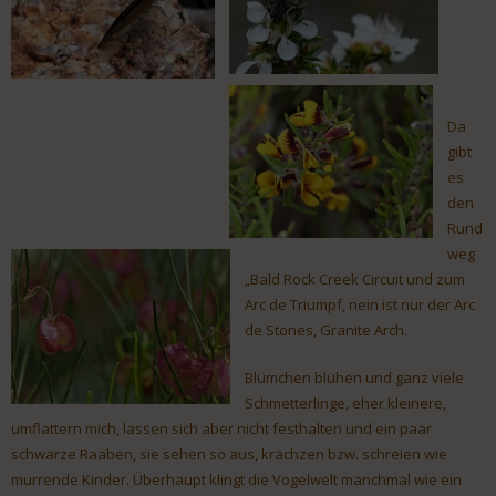
Da
gibt
es
den
Rund
weg
„Bald Rock Creek Circuit und zum
Arc de Triumpf, nein ist nur der Arc
de Stones, Granite Arch.
Blümchen blühen und ganz viele
Schmetterlinge, eher kleinere,
umflattern mich, lassen sich aber nicht festhalten und ein paar
schwarze Raaben, sie sehen so aus, krächzen bzw. schreien wie
murrende Kinder. Überhaupt klingt die Vogelwelt manchmal wie ein