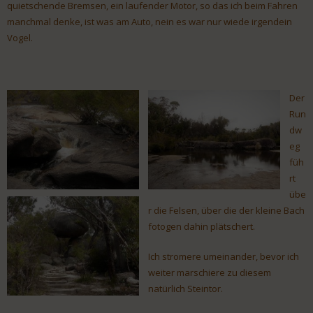
quietschende Bremsen, ein laufender Motor, so das ich beim Fahren
manchmal denke, ist was am Auto, nein es war nur wiede irgendein
Vogel.
Der
Run
dw
eg
füh
rt
übe
r die Felsen, über die der kleine Bach
fotogen dahin plätschert.
Ich stromere umeinander, bevor ich
weiter marschiere zu diesem
natürlich Steintor.