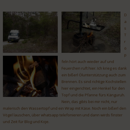
D
a
s
T
r
ö
p
feln hört auch wieder auf und
Feuerchen ruft hier. Ich krieg es dank
ein bißerl Ölunterstützung auch zum
Brennen. Es sind richtige Kochstellen
hier eingerichtet, ein Henkel für den
Topf und die Pfanne fürs Känguruh.
Nein, das gibts bei mir nicht, nur
malerisch den Wassertopf und ein Wrap mit Käse. Noch ein bißerl den
Vögel lauschen, über whatsapp telefonieren und dann wirds finster
und Zeit für Blog und Koje.