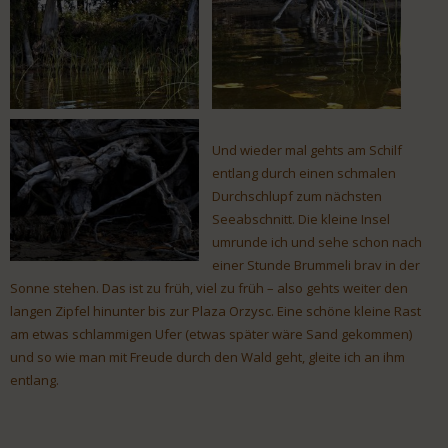
Und wieder mal gehts am Schilf
entlang durch einen schmalen
Durchschlupf zum nächsten
Seeabschnitt. Die kleine Insel
umrunde ich und sehe schon nach
einer Stunde Brummeli brav in der
Sonne stehen. Das ist zu früh, viel zu früh – also gehts weiter den
langen Zipfel hinunter bis zur Plaza Orzysc. Eine schöne kleine Rast
am etwas schlammigen Ufer (etwas später wäre Sand gekommen)
und so wie man mit Freude durch den Wald geht, gleite ich an ihm
entlang.