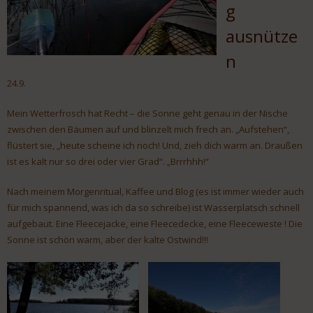
g
ausnütze
n
24.9.
Mein Wetterfrosch hat Recht – die Sonne geht genau in der Nische
zwischen den Bäumen auf und blinzelt mich frech an. „Aufstehen“,
flüstert sie, „heute scheine ich noch! Und, zieh dich warm an. Draußen
ist es kalt nur so drei oder vier Grad“. „Brrrhhh!“
Nach meinem Morgenritual, Kaffee und Blog (es ist immer wieder auch
für mich spannend, was ich da so schreibe) ist Wasserplatsch schnell
aufgebaut. Eine Fleecejacke, eine Fleecedecke, eine Fleeceweste ! Die
Sonne ist schön warm, aber der kalte Ostwind!!!