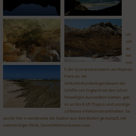
Ich
sch
au
mir
noc
h die Quarantänestation am Nepean
Point an. Als
Achtzehnhundertirgendwann die
Schiffe von England mit den schon
freiwilligen Aussiedlern kamen, gab
es an Bord oft Thypus und sonstige
schlimme Infektionskrankheiten. So
wurde hier in windeseile die Station aus dem Boden gestampft, mit
zweistöckiger Klinik, Desinfektionsräumen usw.