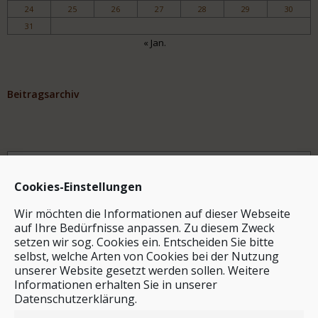
24
25
26
27
28
29
30
31
« Jan.
Beitragsarchiv
Archiv
Cookies-Einstellungen
Wir möchten die Informationen auf dieser Webseite
auf Ihre Bedürfnisse anpassen. Zu diesem Zweck
setzen wir sog. Cookies ein. Entscheiden Sie bitte
selbst, welche Arten von Cookies bei der Nutzung
unserer Website gesetzt werden sollen. Weitere
Stichwortsuche
Informationen erhalten Sie in unserer
Datenschutzerklärung.