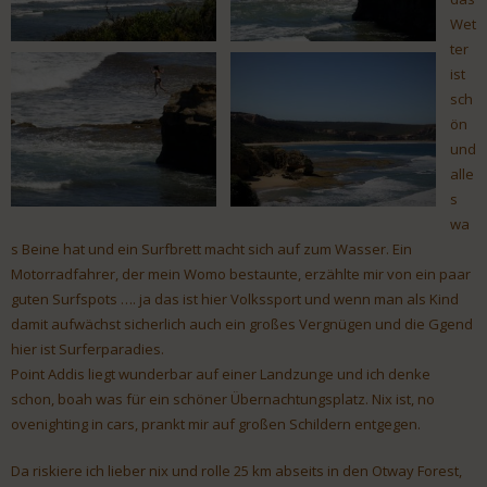
Wet
ter
ist
sch
ön
und
alle
s
wa
s Beine hat und ein Surfbrett macht sich auf zum Wasser. Ein
Motorradfahrer, der mein Womo bestaunte, erzählte mir von ein paar
guten Surfspots …. ja das ist hier Volkssport und wenn man als Kind
damit aufwächst sicherlich auch ein großes Vergnügen und die Ggend
hier ist Surferparadies.
Point Addis liegt wunderbar auf einer Landzunge und ich denke
schon, boah was für ein schöner Übernachtungsplatz. Nix ist, no
ovenighting in cars, prankt mir auf großen Schildern entgegen.
Da riskiere ich lieber nix und rolle 25 km abseits in den Otway Forest,