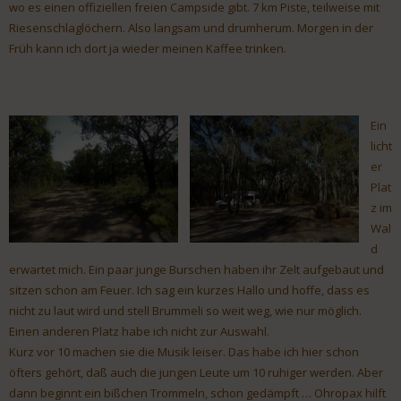
wo es einen offiziellen freien Campside gibt. 7 km Piste, teilweise mit
Riesenschlaglöchern. Also langsam und drumherum. Morgen in der
Früh kann ich dort ja wieder meinen Kaffee trinken.
Ein
licht
er
Plat
z im
Wal
d
erwartet mich. Ein paar junge Burschen haben ihr Zelt aufgebaut und
sitzen schon am Feuer. Ich sag ein kurzes Hallo und hoffe, dass es
nicht zu laut wird und stell Brummeli so weit weg, wie nur möglich.
Einen anderen Platz habe ich nicht zur Auswahl.
Kurz vor 10 machen sie die Musik leiser. Das habe ich hier schon
öfters gehört, daß auch die jungen Leute um 10 ruhiger werden. Aber
dann beginnt ein bißchen Trommeln, schon gedämpft … Ohropax hilft