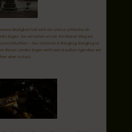
 meine Müdigkeit holt mich ein und so schleiche ich
nks liegen. Sie verzeihen es mir. Ein kleiner Weg am
userschluchten – das Schönste in Bangkog. Bangkog ist
en dieses Landes liegen wohl weit draußen irgendwo am
hier aber zu kurz.