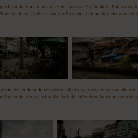
ige ich vor der Haustür meines Hotelchens ab. Ein fürstlicher Raum erwarte
 Stadt.Hier kann ich also residieren. Dazu bin ich dann doch etwas zu müde
 sich in dem Verkehr durchlawieren, Abküzungen wissen und vor allem die,
ne Tour verkaufen will. Ich wollte doch das öffentliche Boot und marschier