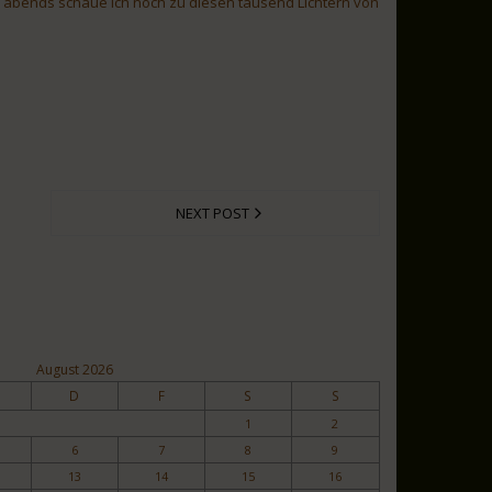
abends schaue ich noch zu diesen tausend Lichtern von
NEXT POST
August 2026
D
F
S
S
1
2
6
7
8
9
13
14
15
16