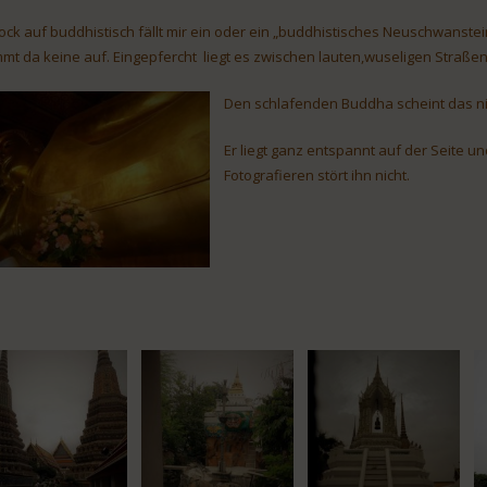
ock auf buddhistisch fällt mir ein oder ein „buddhistisches Neuschwanstei
mt da keine auf. Eingepfercht liegt es zwischen lauten,wuseligen Straßen
Den schlafenden Buddha scheint das nic
Er liegt ganz entspannt auf der Seite u
Fotografieren stört ihn nicht.