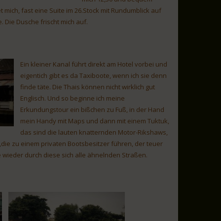
t mich, fast eine Suite im 26.Stock mit Rundumblick auf
. Die Dusche frischt mich auf.
Ein kleiner Kanal führt direkt am Hotel vorbei und
eigentich gibt es da Taxiboote, wenn ich sie denn
finde täte. Die Thais können nicht wirklich gut
Englisch. Und so beginne ich meine
Erkundungstour ein bißchen zu Fuß, in der Hand
mein Handy mit Maps und dann mit einem Tuktuk,
das sind die lauten knatternden Motor-Rikshaws,
die zu einem privaten Bootsbesitzer führen, der teuer
e wieder durch diese sich alle ähnelnden Straßen.