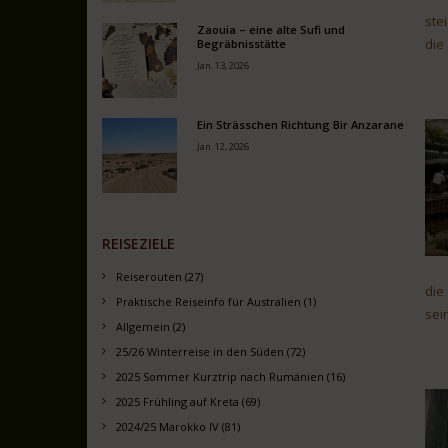
ste
Zaouia – eine alte Sufi und
die
Begräbnisstätte
Jan. 13, 2026
Ein Strässchen Richtung Bir Anzarane
Jan. 12, 2026
REISEZIELE
Reiserouten (27)
die
Praktische Reiseinfo für Australien (1)
sei
Allgemein (2)
25/26 Winterreise in den Süden (72)
2025 Sommer Kurztrip nach Rumänien (16)
2025 Frühling auf Kreta (69)
2024/25 Marokko IV (81)