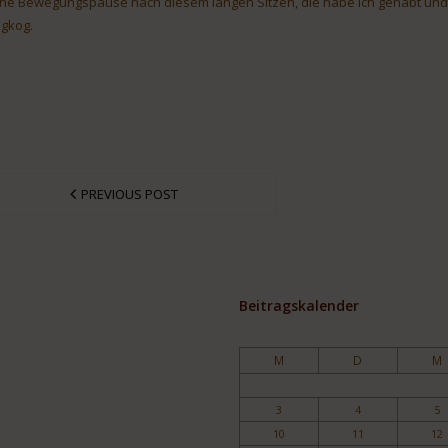
ne Bewegungspause nach diesem langen Sitzen, die habe ich gehabt und 
gkog.
PREVIOUS POST
Beitragskalender
M
D
M
3
4
5
10
11
12