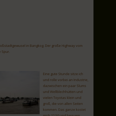
 Großstadtgewusel in Bangkog. Der große Highway vom
e Spur.
Eine gute Stunde sitze ich
und rolle vorbei an Industrie,
dazwischen ein paar Slums
und Wellblechhütten und
vielen Toyotas klein und
groß, die von allen Seiten
kommen. Das ganze kostet
mich 12,50 und bequem