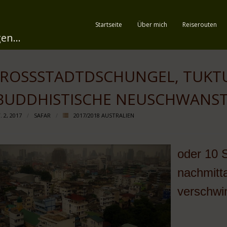
Startseite
Über mich
Reiserouten
en...
ROSSSTADTDSCHUNGEL, TUKTUK
UDDHISTISCHE NEUSCHWANSTE
 2, 2017
SAFAR
2017/2018 AUSTRALIEN
oder 10 
nachmitt
verschwi