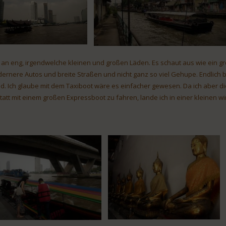
 an eng, irgendwelche kleinen und großen Läden. Es schaut aus wie ein gr
ernere Autos und breite Straßen und nicht ganz so viel Gehupe. Endlich b
d. Ich glaube mit dem Taxiboot wäre es einfacher gewesen. Da ich aber die
tatt mit einem großen Expressboot zu fahren, lande ich in einer kleinen w