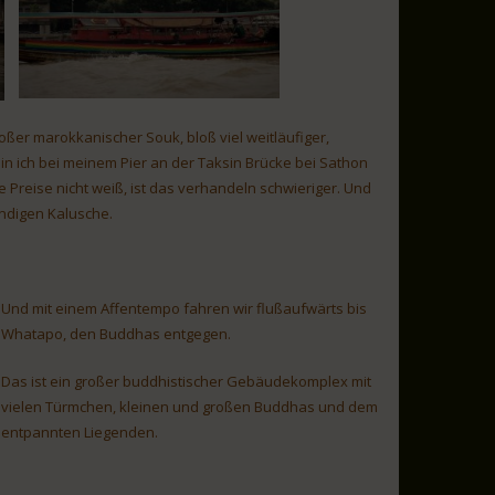
oßer marokkanischer Souk, bloß viel weitläufiger,
in ich bei meinem Pier an der Taksin Brücke bei Sathon
 Preise nicht weiß, ist das verhandeln schwieriger. Und
indigen Kalusche.
Und mit einem Affentempo fahren wir flußaufwärts bis
Whatapo, den Buddhas entgegen.
Das ist ein großer buddhistischer Gebäudekomplex mit
vielen Türmchen, kleinen und großen Buddhas und dem
entpannten Liegenden.