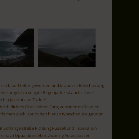
 ein bißerl fetter geworden und brauchen Erleichterung –
 meine angeblich so gute Regenjacke ist auch schnell
h bin ja nicht aus Zucker!
durch dichtes Gras, hohen Farn, verwitterten Bäumen,
infachen Bush, sprich den hier so typischen graugrünen
f Schlängelstraße Richtung Russell und Tapeka. Ein
fähre nach Opua übersetze. Zwanzig Autos passen