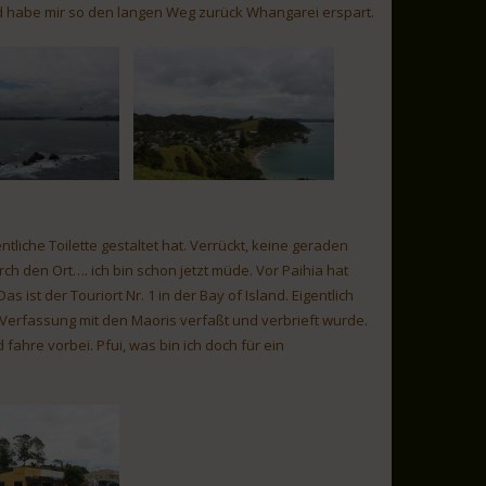
und habe mir so den langen Weg zurück Whangarei erspart.
iche Toilette gestaltet hat. Verrückt, keine geraden
h den Ort…. ich bin schon jetzt müde. Vor Paihia hat
s ist der Touriort Nr. 1 in der Bay of Island. Eigentlich
Verfassung mit den Maoris verfaßt und verbrieft wurde.
 fahre vorbei. Pfui, was bin ich doch für ein