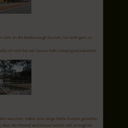
en sehr an die Marlborough Sounds, nur nicht ganz so
ieße ich mich bei der Haruru-Falls Camping einzukehren.
otten waschen, selber eine lange heiße Dusche genießen
aber der Himmel wird blauer und es soll, so sagt mir