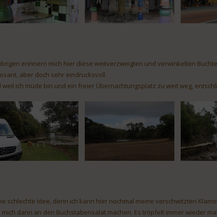
übrigen erinnern mich hier diese weitverzweigten und verwinkelten Bucht
osant, aber doch sehr eindrucksvoll.
 weil ich müde bin und ein freier Übernachtungsplatz zu weit weg, entschl
ne schlechte Idee, denn ich kann hier nochmal meine verschwitzten Klam
 mich dann an den Buchstabensalat machen. Es tröpfelt immer wieder mal, 