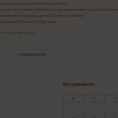
n Campingmeister, wieder besser werden.
 verzieh mich in meine hintere Ecke nach einem kleinen Ratsch mit Hollän
ommen sind. Ich glaube, ich muß heute früh schlafen!
h ein paar Fotos und ein Glas Vino!
° 16′ 46“ E 174° 03′ 12“
PREVIOUS POST
Beitragskalender
M
D
M
3
4
5
10
11
12