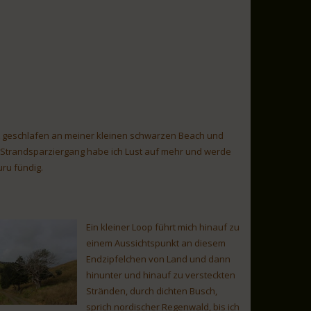
t geschlafen an meiner kleinen schwarzen Beach und
Strandsparziergang habe ich Lust auf mehr und werde
ru fündig.
Ein kleiner Loop führt mich hinauf zu
einem Aussichtspunkt an diesem
Endzipfelchen von Land und dann
hinunter und hinauf zu versteckten
Stränden, durch dichten Busch,
sprich nordischer Regenwald, bis ich