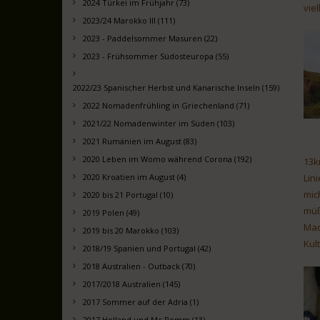
2024 Türkei im Frühjahr (73)
vie
2023/24 Marokko III (111)
2023 - Paddelsommer Masuren (22)
2023 - Frühsommer Südosteuropa (55)
2022/23 Spanischer Herbst und Kanarische Inseln (159)
2022 Nomadenfrühling in Griechenland (71)
2021/22 Nomadenwinter im Süden (103)
2021 Rumänien im August (83)
2020 Leben im Womo während Corona (192)
13k
2020 Kroatien im August (4)
Lin
mich
2020 bis 21 Portugal (10)
müß
2019 Polen (49)
Mao
2019 bis 20 Marokko (103)
Kul
2018/19 Spanien und Portugal (42)
2018 Australien - Outback (70)
2017/2018 Australien (145)
2017 Sommer auf der Adria (1)
2017 Holland und Mc Pomm (13)