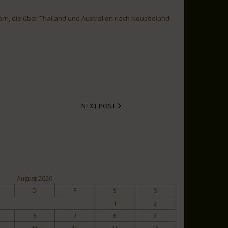
dern, die über Thailand und Australien nach Neuseeland
NEXT POST
August 2026
D
F
S
S
1
2
6
7
8
9
13
14
15
16