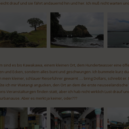
lleicht drauf und sie fährt andauernd hin und her. Ich muß nicht warten 
m sind es bis Kawakawa, einem kleinen Ort, dem Hundertwasser eine öffentl
ien und Ecken, sondern alles bunt und geschwungen. Ich bummele kurz durc
 mein kleiner, schlauer Reiseführer gewarnt …. bring Dollars, schreibt er. Da
te ich mir Waitangi angucken, den Ort an dem die erste neuseeländische 
ris-Veranstaltungen finden statt, aber ich hab nicht wirklich Lust drauf und
turbanause. Aber es merkt ja keiner, oder???