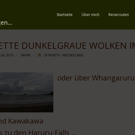
Startseite
Über mich
Reiserouten
en...
ETTE DUNKELGRAUE WOLKEN 
 24, 2015
SAFAR
2014/2015 - NEUSEELAND
oder über Whangaruru-
nd Kawakawa
s zu den Haruru-Falls …