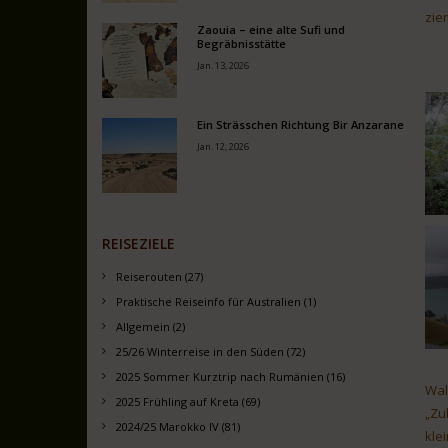
zie
Zaouia – eine alte Sufi und
Begräbnisstätte
Jan. 13, 2026
Ein Strässchen Richtung Bir Anzarane
Jan. 12, 2026
REISEZIELE
Reiserouten (27)
Praktische Reiseinfo für Australien (1)
Allgemein (2)
25/26 Winterreise in den Süden (72)
2025 Sommer Kurztrip nach Rumänien (16)
Wal
2025 Frühling auf Kreta (69)
„Zu
2024/25 Marokko IV (81)
kle