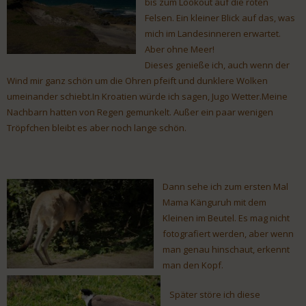
bis zum Lookout auf die roten
Felsen. Ein kleiner Blick auf das, was
mich im Landesinneren erwartet.
Aber ohne Meer!
Dieses genieße ich, auch wenn der
Wind mir ganz schön um die Ohren pfeift und dunklere Wolken
umeinander schiebt.In Kroatien würde ich sagen, Jugo Wetter.Meine
Nachbarn hatten von Regen gemunkelt. Außer ein paar wenigen
Tröpfchen bleibt es aber noch lange schön.
Dann sehe ich zum ersten Mal
Mama Känguruh mit dem
Kleinen im Beutel. Es mag nicht
fotografiert werden, aber wenn
man genau hinschaut, erkennt
man den Kopf.
Später störe ich diese