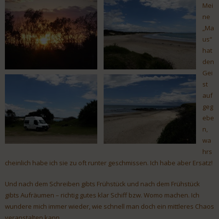
Mei
ne
„Ma
us“
hat
den
Gei
st
auf
geg
ebe
n,
wa
hrs
cheinlich habe ich sie zu oft runter geschmissen. Ich habe aber Ersatz!
Und nach dem Schreiben gibts Frühstück und nach dem Frühstück
gibts Aufräumen – richtig gutes klar Schiff bzw. Womo machen. Ich
wundere mich immer wieder, wie schnell man doch ein mittleres Chaos
veranstalten kann.