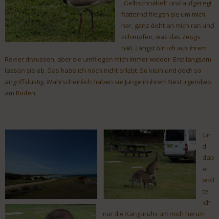
„Gelbschnäbel“ und aufgeregt
flatternd fliegen sie um mich
her, ganz dicht an mich ran und
schimpfen, was das Zeugs
hält. Längst bin ich aus ihrem
Revier draussen, aber sie umfliegen mich immer wieder. Erst langsam
lassen sie ab. Das habe ich noch nicht erlebt. So klein und doch so
angriffslustig. Wahrscheinlich haben sie Junge in ihrem Nest irgendwo
am Boden.
Un
d
dab
ei
woll
te
ich
nur die Känguruhs um mich herum