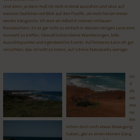
Und dann, ja dann muß ich mich erstmal ausruhen und sitze auf
meinem Stühlchen mit Blick auf den Pazifik, um mich herum immer
wieder Känguruhs. Ich lese ein bißerl in meinen schlauen
Reisebüchern. Es ist gar nicht so einfach in diesem riesigen Land eine
Auswahl zu treffen. Überall locken kleine Wanderungen, tolle
Aussichtspunkte und irgendwelche Events. Auf letzteres kann ich gut
verzichten, das ist nicht so meins, auf schöne Naturparks weniger.
Un
d
da
mit
mei
ne
Bei
nchen doch noch etwas Bewegung
haben, gibt es einen kleinen Gang