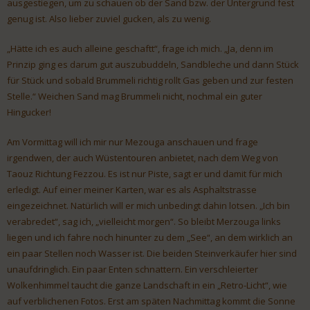
ausgestiegen, um zu schauen ob der Sand bzw. der Untergrund fest
genug ist. Also lieber zuviel gucken, als zu wenig.
„Hätte ich es auch alleine geschaftt“, frage ich mich. „Ja, denn im
Prinzip ging es darum gut auszubuddeln, Sandbleche und dann Stück
für Stück und sobald Brummeli richtig rollt Gas geben und zur festen
Stelle.“ Weichen Sand mag Brummeli nicht, nochmal ein guter
Hingucker!
Am Vormittag will ich mir nur Mezouga anschauen und frage
irgendwen, der auch Wüstentouren anbietet, nach dem Weg von
Taouz Richtung Fezzou. Es ist nur Piste, sagt er und damit für mich
erledigt. Auf einer meiner Karten, war es als Asphaltstrasse
eingezeichnet. Natürlich will er mich unbedingt dahin lotsen. „Ich bin
verabredet“, sag ich, „vielleicht morgen“. So bleibt Merzouga links
liegen und ich fahre noch hinunter zu dem „See“, an dem wirklich an
ein paar Stellen noch Wasser ist. Die beiden Steinverkäufer hier sind
unaufdringlich. Ein paar Enten schnattern. Ein verschleierter
Wolkenhimmel taucht die ganze Landschaft in ein „Retro-Licht“, wie
auf verblichenen Fotos. Erst am späten Nachmittag kommt die Sonne