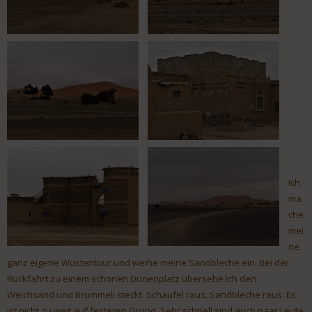
Ich
ma
che
mei
ne
ganz eigene Wüstentour und weihe meine Sandbleche ein. Bei der
Rückfahrt zu einem schönen Dünenplatz übersehe ich den
Weichsand und Brummeli steckt. Schaufel raus, Sandbleche raus. Es
ist nicht zu weit auf festeren Grund. Sehr schnell sind auch paar Leute