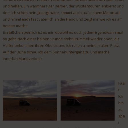
und helfen. Ein warmherziger Berber, der Wüstentouren anbietet und
dem ich schon nein gesagt hatte, kommt auch auf seinem Motorrad
und nimmt mich fast väterlich an die Hand und zeigt mir wie ich es am
besten mache.
Ein bißchen peinlich ist es mir, obwohl es doch jedem irgendwann mal
so geht. Nach einer halben Stunde steht Brummeli wieder oben, die
Helfer bekommen ihren Obulus und ich rolle zu meinem alten Platz.
Auf der Düne schau ich dem Sonnenuntergang zu und mache
innerlich Manöverkritik.
Fazi
t:
Ich
bin
zu
spä
t