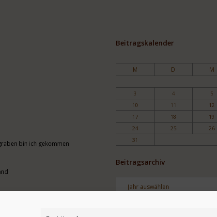
Beitragskalender
M
D
M
3
4
5
10
11
12
17
18
19
24
25
26
31
engraben bin ich gekommen
Beitragsarchiv
and
Archiv
Stichwortsuche