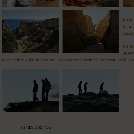
Ich kr
Sonne
ratsch
Maleri
gegen
Marese ihre Ankunft hier und laut gähnend verabschieden wir uns bis ba
PREVIOUS POST