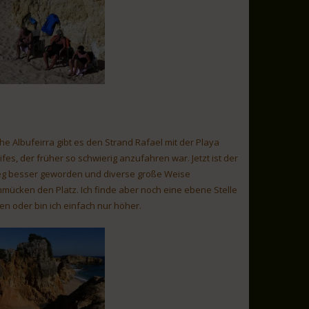
he Albufeirra gibt es den Strand Rafael mit der Playa
ifes, der früher so schwierig anzufahren war. Jetzt ist der
g besser geworden und diverse große Weise
hmücken den Platz. Ich finde aber noch eine ebene Stelle
n oder bin ich einfach nur höher.