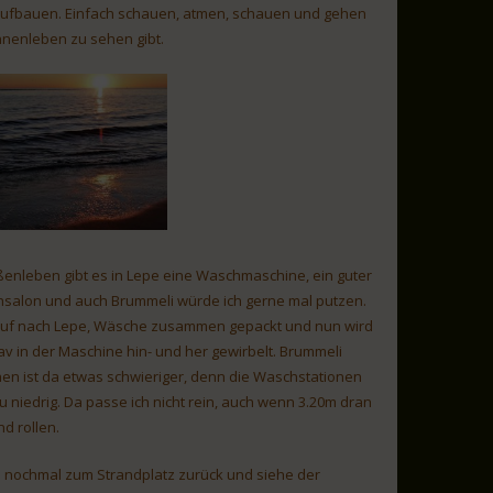
 aufbauen. Einfach schauen, atmen, schauen und gehen
nenleben zu sehen gibt.
ßenleben gibt es in Lepe eine Waschmaschine, ein guter
salon und auch Brummeli würde ich gerne mal putzen.
auf nach Lepe, Wäsche zusammen gepackt und nun wird
av in der Maschine hin- und her gewirbelt. Brummeli
en ist da etwas schwieriger, denn die Waschstationen
u niedrig. Da passe ich nicht rein, auch wenn 3.20m dran
nd rollen.
h nochmal zum Strandplatz zurück und siehe der