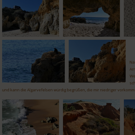
Na
Arr
We
sc
und kann die Algarvefelsen würdig begrüßen, die mir niedriger vorkomme