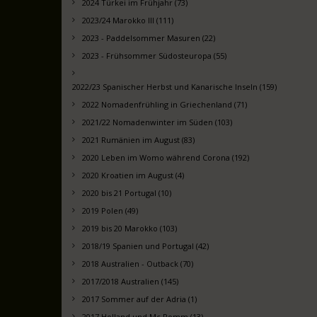
2024 Türkei im Frühjahr (73)
2023/24 Marokko III (111)
2023 - Paddelsommer Masuren (22)
2023 - Frühsommer Südosteuropa (55)
2022/23 Spanischer Herbst und Kanarische Inseln (159)
2022 Nomadenfrühling in Griechenland (71)
2021/22 Nomadenwinter im Süden (103)
2021 Rumänien im August (83)
2020 Leben im Womo während Corona (192)
2020 Kroatien im August (4)
2020 bis 21 Portugal (10)
2019 Polen (49)
2019 bis 20 Marokko (103)
2018/19 Spanien und Portugal (42)
2018 Australien - Outback (70)
2017/2018 Australien (145)
2017 Sommer auf der Adria (1)
2017 Holland und Mc Pomm (13)