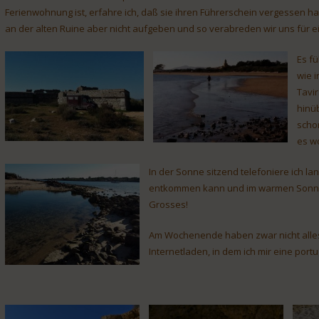
Ferienwohnung ist, erfahre ich, daß sie ihren Führerschein vergessen h
an der alten Ruine aber nicht aufgeben und so verabreden wir uns für ein 
Es fü
wie 
Tavi
hinü
schon
es wo
In der Sonne sitzend telefoniere ich la
entkommen kann und im warmen Sonnenlic
Grosses!
Am Wochenende haben zwar nicht alles 
Internetladen, in dem ich mir eine por