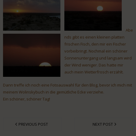
Abe
nds gibt es einen kleinen platten
frischen Fisch, den mir ein Fischer
vorbeibringt. Nochmal ein schöner
Sonnenuntergang und langsam wird
der Wind weniger. Das hatte mir
auch mein Wetterfrosch erzählt.
Dann treffe ich noch eine Fotoauswahl für den Blog, bevor ich mich mit
meinem Wolinskybuch in die gemütliche Ecke verziehe.
Ein schöner, schöner Tag!
PREVIOUS POST
NEXT POST