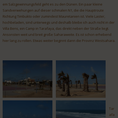
em Salzgewinnungsfeld geht es zu den Dünen. Ein paar kleine
Sandverwehungen auf dieser schmalen N1, die die Hauptroute
Richtung Timbukto oder zumindest Mauretanien ist. Viele Laster,
hochbeladen, sind unterwegs und deshalb bleibe ich auch nicht in der
Villa Bens, ein Camp in Tarafaya, das direkt neben der Straße liegt.
Ansonsten weit und breit große Saharaweite. Es ist schon erhebend
hier lang zu rollen. Etwas weiter beginnt dann die Provinz Westsahara.
Tar
afa