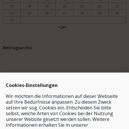
17
18
19
20
21
22
23
24
25
26
27
28
29
30
31
« Jan.
Beitragsarchiv
Archiv
Cookies-Einstellungen
Wir möchten die Informationen auf dieser Webseite
auf Ihre Bedürfnisse anpassen. Zu diesem Zweck
setzen wir sog. Cookies ein. Entscheiden Sie bitte
selbst, welche Arten von Cookies bei der Nutzung
unserer Website gesetzt werden sollen. Weitere
Stichwortsuche
Informationen erhalten Sie in unserer