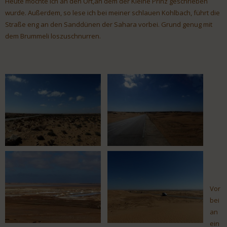
Heute möchte ich an den Ort,an dem der Kleine Prinz geschrieben
wurde. Außerdem, so lese ich bei meiner schlauen Kohlbach, führt die
Straße eng an den Sanddünen der Sahara vorbei. Grund genug mit
dem Brummeli loszuschnurren.
Vor
bei
an
ein