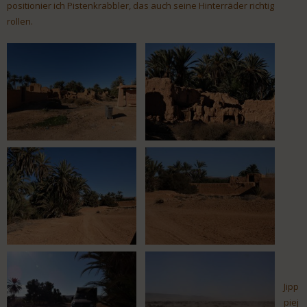
positionier ich Pistenkrabbler, das auch seine Hinterräder richtig
rollen.
Jipp
piej