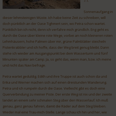
7.1.
Sonnenaufgang in
dieser lehmsteinigen Wüste. Ich habe keine Zeit zu schreiben, will
doch pünktlich an der Oase Tighmert sein, wo Petra schon wartet.
Pünktlich bin ich nicht, denn ich verfahre mich gründlich. Eng geht es
durch die Oase über kleine rote Wege, vorbei an noch kleineren roten
Lehmhäusern, hohe Palmen über mir, grüne Palmblätter steicheln
Pistenkrabbler und ich hoffe, dass der Weg breit genug bleibt. Dann
stehe ich wieder am Ausgangspunkt bei dem Wasserturm und fünf
Minunten später am Camp. Ja, so geht das, wenn man, bzw. ich meine
und nicht das Navi befrage.
Petra wartet geduldig. Edith und ihre Truppe ist auch schon da und
Erika und Werner machen sich auf einen dreistunden Wanderung.
Petra und ich rumpeln durch die Oase. Vielleicht gibt es doch eine
Querverbindung zu meiner Piste. Der erste Weg ist nix und der zweite
landet an einem sehr schmalen Steg über den Wasserlauf. Ich muß
genau, ganz genau fahren, damit die Räder auf dem Steg bleiben.
Wieder mal eine Trau-mich-Stelle. Lange schau ich hin und her, wie