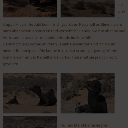
eiii
und
es
klappt. Mit viel Geduld komme ich gut rüber. Petra will es filmen, sieht
mich aber schon abstürzen und verreißt ihr Handy. Sie hat aber so viel
Vertrauen, dass sie ihre beiden Hunde im Auto läßt.
Dann noch eng vorbei an roten Lehmhauswänden und ich bin an
meiner Rumpelpiste. Die kenne ich ja jetzt schon gut genug. Wieder
kommen wir an der Kamelherde vorbei, Petra hat sie ja noch nicht
gesehen.
Nur ein Marokkaner liegt im