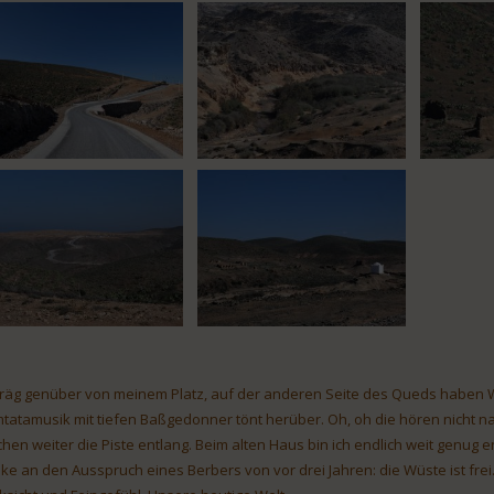
räg genüber von meinem Platz, auf der anderen Seite des Queds haben W
tatamusik mit tiefen Baßgedonner tönt herüber. Oh, oh die hören nicht n
chen weiter die Piste entlang. Beim alten Haus bin ich endlich weit genug e
ke an den Ausspruch eines Berbers von vor drei Jahren: die Wüste ist frei.