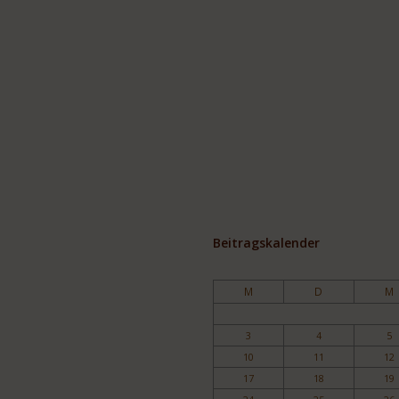
Beitragskalender
M
D
M
3
4
5
10
11
12
17
18
19