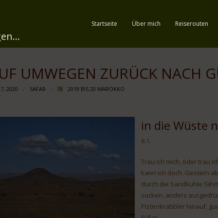
Startseite
Über mich
Reiserouten
en...
UF UMWEGEN ZURÜCK NACH G
 7, 2020
SAFAR
2019 BIS 20 MAROKKO
in die Wüste 
6.1.
Trau ich mich, oder trau ic
kann ich doch. Gestern a
durch die Sandkuhle fährt
zucken, anders ausgedrück
Pistenkrabbler hinauf, gu
Füße!