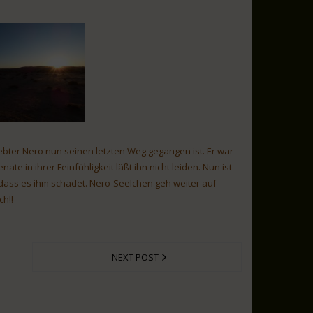
iebter Nero nun seinen letzten Weg gegangen ist. Er war
te in ihrer Feinfühligkeit läßt ihn nicht leiden. Nun ist
ass es ihm schadet. Nero-Seelchen geh weiter auf
ch!!
NEXT POST