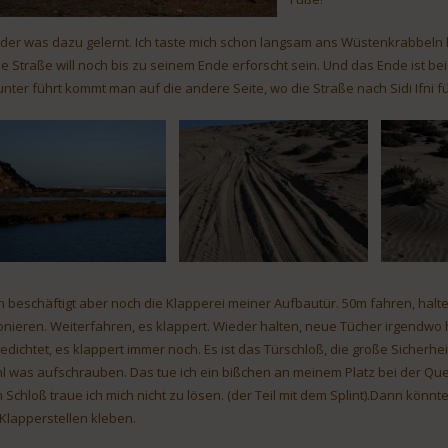
der was dazu gelernt. Ich taste mich schon langsam ans Wüstenkrabbeln
e Straße will noch bis zu seinem Ende erforscht sein. Und das Ende ist be
unter führt kommt man auf die andere Seite, wo die Straße nach Sidi Ifni f
h beschäftigt aber noch die Klapperei meiner Aufbautür. 50m fahren, halt
onieren. Weiterfahren, es klappert. Wieder halten, neue Tücher irgendwo hi
edichtet, es klappert immer noch. Es ist das Türschloß, die große Sicherhe
l was aufschrauben. Das tue ich ein bißchen an meinem Platz bei der Quelle
 Schloß traue ich mich nicht zu lösen. (der Teil mit dem Splint).Dann kö
 Klapperstellen kleben.