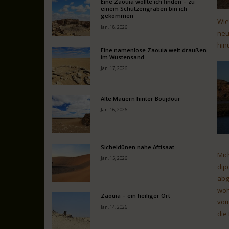
Eine Zaouia wollte ich finden – zu
einem Schützengraben bin ich
gekommen
Wie
Jan. 18, 2026
neu
hin
Eine namenlose Zaouia weit draußen
im Wüstensand
Jan. 17, 2026
Alte Mauern hinter Boujdour
Jan. 16, 2026
Sicheldünen nahe Aftisaat
Mic
Jan. 15, 2026
dip
abg
woh
Zaouia – ein heiliger Ort
vom
Jan. 14, 2026
die