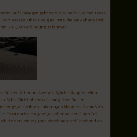
 heran. Auf Umwegen geht es zurück nach Guelmin. Diese
i Foum Assaka. Über eine gute Piste, die am Abhang steil
ührt. Die Querverbindung ist fahrbar.
en, Küchentücher an diverse mögliche Klapperstellen
n. Schließlich habe ich alle möglichen Stellen
itsstange, die in ihren Halterungen klappern. Da muß ich
. Es ist noch nicht ganz gut, aber besser. Einen Teil
nnte ich die Verkleidung ganz abnehmen und Tesaband an