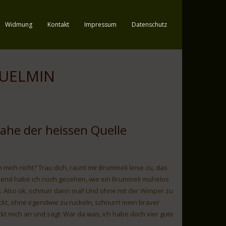
Widmung
Kontakt
Impressum
Datenschutz
UELMIN
nahe der heissen Quelle
h mich nicht? Trau dich, raunt mir Brummeli leise zu, das
bend habe ich noch gesehen, wie ein Brummeli mühelos
. Also ok, schnurr dann mal! Und ohne mit der Wimper zu
t, ohne irgendwie zu ruckeln, schnurrt mein braver
ckt mich an und sagt: War da was, ich habe doch vier gute