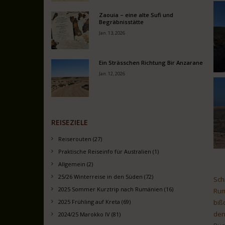
Zaouia – eine alte Sufi und
Begräbnisstätte
Jan. 13, 2026
Ein Strässchen Richtung Bir Anzarane
Jan. 12, 2026
REISEZIELE
Reiserouten (27)
Praktische Reiseinfo für Australien (1)
Allgemein (2)
25/26 Winterreise in den Süden (72)
Sch
2025 Sommer Kurztrip nach Rumänien (16)
Rum
2025 Frühling auf Kreta (69)
biß
den
2024/25 Marokko IV (81)