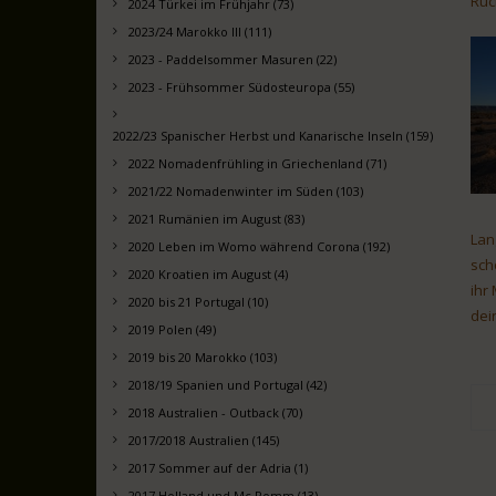
Rüc
2024 Türkei im Frühjahr (73)
2023/24 Marokko III (111)
2023 - Paddelsommer Masuren (22)
2023 - Frühsommer Südosteuropa (55)
2022/23 Spanischer Herbst und Kanarische Inseln (159)
2022 Nomadenfrühling in Griechenland (71)
2021/22 Nomadenwinter im Süden (103)
2021 Rumänien im August (83)
Lan
2020 Leben im Womo während Corona (192)
sch
2020 Kroatien im August (4)
ihr
2020 bis 21 Portugal (10)
dei
2019 Polen (49)
2019 bis 20 Marokko (103)
2018/19 Spanien und Portugal (42)
2018 Australien - Outback (70)
2017/2018 Australien (145)
2017 Sommer auf der Adria (1)
2017 Holland und Mc Pomm (13)