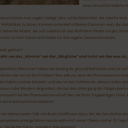
eine schrecklich tödliche
auso könnte man sagen, Heilige, also solche Menschen, die zutiefst eine 
e Wirklichkeit zu leben, könnten potentiell schlimme Dämonen sein, die d
r liebende Mütter, die sich zutiefst um das Wohl ihrer Kinder sorgen, kö
ennutz im Sinn haben und Kinder für ihre eigene Zwecke benützen.
was geht es?
geht um das „Könnte“ um das „Mögliche“ und nicht um das was ist, 
ptomlose Menschen haben wir bislang als gesund betrachtet und sie sich s
nkheit oder wo ist das Problem? Nun will uns aber die Pharmawissenschaf
den haben und wir könnten, und das ist das Schlimmste, dieses Leiden an
onen oder Mördern degradiert, die nur den Untergang des Gegenübers i
ermauern tut die Pharmawissenschaft dies mit ihren fragwürdigen Tests. 
r ein krankmachende Element?
r ein interessanter Talk von Bodo Schiffmann dazu, der die Geschichte 
unsystem runtergefahren wurde während seiner Chemo und er 75 Tage la
te. Die Mutter hat es tagtäglich dokumentiert.