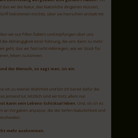
nd das wir die Natur, das Natürliche dirigieren müssen,
Griff bekommen möchte, über sie herrschen anstatt mit
en wir nur Pillen futtern und Impfungen über uns
d die Abhängigkeit einer Führung, die uns dann zu mehr
geht, das wir fast nicht mitkriegen, wie wir Stück für
inen, leben zu können.
nd der Mensch, so sagt man, ist ein
e ich zu meiner Wahrheit und bin ich bereit dafür die
jemand tut, letztlich sind wir trotz allem nur
bst kann sein Lebens-Schicksal leben.
Und, ob ich es
em an Vorgaben anpasse, die der tiefen Natürlichkeit und
ntscheiden.
nicht mehr auskommen.