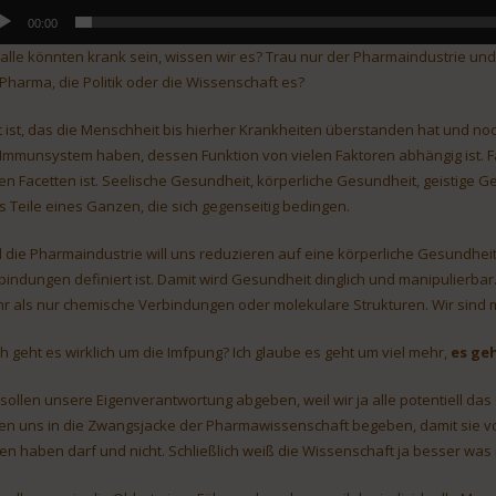
00:00
 alle könnten krank sein, wissen wir es? Trau nur der Pharmaindustrie
 Pharma, die Politik oder die Wissenschaft es?
t ist, das die Menschheit bis hierher Krankheiten überstanden hat und noc
 Immunsystem haben, dessen Funktion von vielen Faktoren abhängig ist. Fa
len Facetten ist. Seelische Gesundheit, körperliche Gesundheit, geistige Ge
es Teile eines Ganzen, die sich gegenseitig bedingen.
 die Pharmaindustrie will uns reduzieren auf eine körperliche Gesundhei
bindungen definiert ist. Damit wird Gesundheit dinglich und manipulierbar. 
r als nur chemische Verbindungen oder molekulare Strukturen. Wir sind 
h geht es wirklich um die Imfpung? Ich glaube es geht um viel mehr,
es ge
 sollen unsere Eigenverantwortung abgeben, weil wir ja alle potentiell da
len uns in die Zwangsjacke der Pharmawissenschaft begeben, damit sie 
en haben darf und nicht. Schließlich weiß die Wissenschaft ja besser was ri