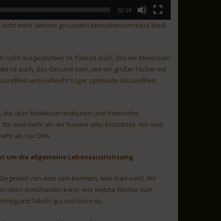
02:19
 und nicht mehr deinem gesunden Menschenverstand.Weiß
h nicht ausgestorben ist. Fakt ist auch, das wir Menschen
kt ist auch, das Gesund-Sein, wie ein großer Fächer mit
sundheit und vielleicht sogar spirituelle Gesundheit.
t, die über Molekularstrukturen und chemische
Wir sind mehr als die Summe aller Einzelteile. Wir sind
mehr als nur DNA.
ht um die allgemeine Lebensausrichtung
.
s Gegenteil von dem sein könnten, was man sieht. Wir
von oben entscheiden kann, wer welche Rechte zum
chtig und falsch, gut und böse ist.