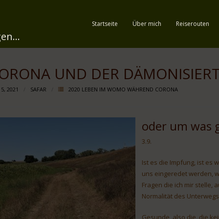
Startseite
Über mich
Reiserouten
en...
ORONA UND DER DÄMONISIER
 5, 2021
SAFAR
2020 LEBEN IM WOMO WÄHREND CORONA
oder um was g
3.9.
Ist es die Impfung, ist es
uns eingeredet werden, w
Fragen die ich mir stelle
Normalität des Unterwegss
Gesunde, also die, die k