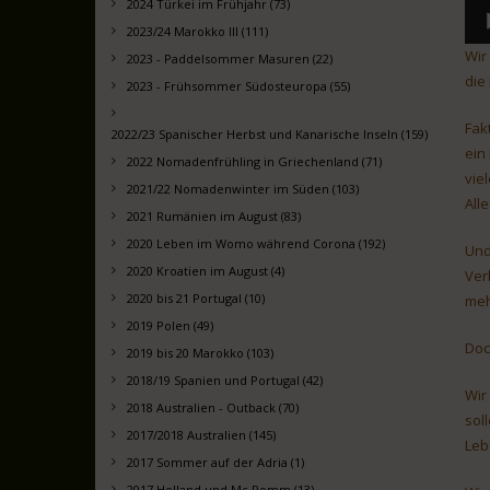
2024 Türkei im Frühjahr (73)
2023/24 Marokko III (111)
Wir
2023 - Paddelsommer Masuren (22)
die
2023 - Frühsommer Südosteuropa (55)
Fak
2022/23 Spanischer Herbst und Kanarische Inseln (159)
ein
2022 Nomadenfrühling in Griechenland (71)
vie
2021/22 Nomadenwinter im Süden (103)
All
2021 Rumänien im August (83)
2020 Leben im Womo während Corona (192)
Und
2020 Kroatien im August (4)
Ver
2020 bis 21 Portugal (10)
meh
2019 Polen (49)
Doc
2019 bis 20 Marokko (103)
2018/19 Spanien und Portugal (42)
Wir
2018 Australien - Outback (70)
sol
2017/2018 Australien (145)
Leb
2017 Sommer auf der Adria (1)
2017 Holland und Mc Pomm (13)