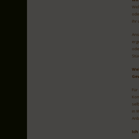
Wel
ode
ihr 
Ans
erg
ode
Stü
Weh
Gew
Für
Kon
sel
in 
Anb
Ich