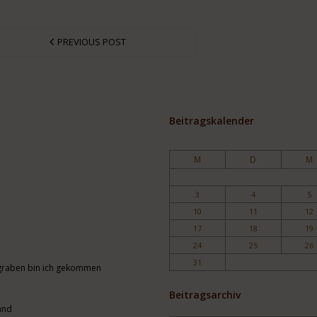
PREVIOUS POST
Beitragskalender
M
D
M
3
4
5
10
11
12
17
18
19
24
25
26
31
engraben bin ich gekommen
Beitragsarchiv
and
Archiv