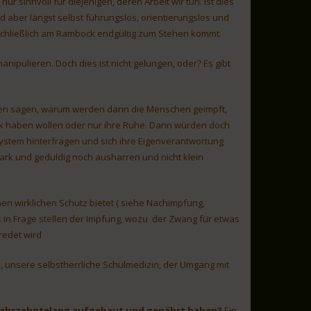
 sinnvoll für diejenigen, deren Arbeit wir tun. Ist dies
ind aber längst selbst führungslos, orientierungslos und
 schließlich am Rambock endgültig zum Stehen kommt.
anipulieren. Doch dies ist nicht gelungen, oder? Es gibt
edien sagen, warum werden dann die Menschen geimpft,
ck haben wollen oder nur ihre Ruhe. Dann würden doch
stem hinterfragen und sich ihre Eigenverantwortung
rk und geduldig noch ausharren und nicht klein
nen wirklichen Schutz bietet ( siehe Nachimpfung,
 in Frage stellen der Impfung, wozu der Zwang für etwas
redet wird
a, unsere selbstherrliche Schulmedizin, der Umgang mit
ng, jahrzehntelang aufgebaut und genährt haben?
Ein