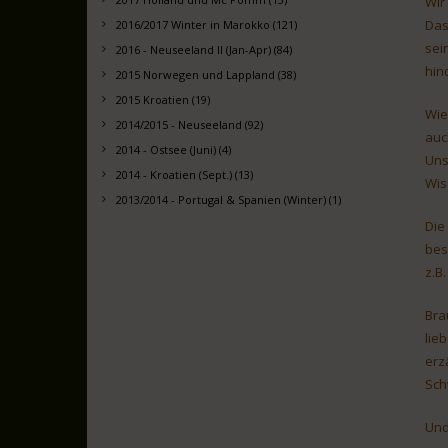
Wir
Das
2016/2017 Winter in Marokko (121)
sein
2016 - Neuseeland II (Jan-Apr) (84)
hin
2015 Norwegen und Lappland (38)
2015 Kroatien (19)
Wie
2014/2015 - Neuseeland (92)
auc
2014 - Ostsee (Juni) (4)
Uns
2014 - Kroatien (Sept.) (13)
Wis
2013/2014 - Portugal & Spanien (Winter) (1)
Die
bes
z.B
Bra
lie
erz
Sch
Und