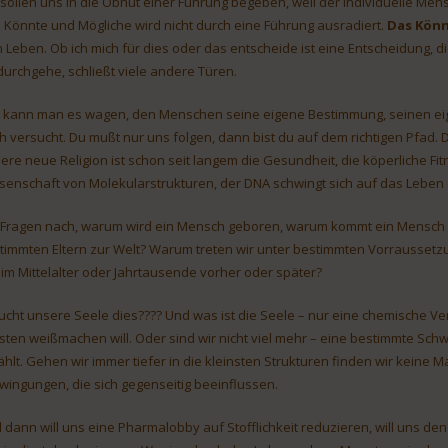
 sollen uns in die Obhut einer Führung begeben, weil der individuelle Men
 Könnte und Mögliche wird nicht durch eine Führung ausradiert.
Das Könn
 Leben. Ob ich mich für dies oder das entscheide ist eine Entscheidung, die ic
durchgehe, schließt viele andere Türen.
 kann man es wagen, den Menschen seine eigene Bestimmung, seinen ei
h versucht. Du mußt nur uns folgen, dann bist du auf dem richtigen Pfad. D
ere neue Religion ist schon seit langem die Gesundheit, die köperliche Fi
senschaft von Molekularstrukturen, der DNA schwingt sich auf das Lebe
 Fragen nach, warum wird ein Mensch geboren, warum kommt ein Mensch 
timmten Eltern zur Welt? Warum treten wir unter bestimmten Vorraussetzu
. im Mittelalter oder Jahrtausende vorher oder später?
ucht unsere Seele dies???? Und was ist die Seele – nur eine chemische V
bsten weißmachen will. Oder sind wir nicht viel mehr – eine bestimmte Sch
ählt. Gehen wir immer tiefer in die kleinsten Strukturen finden wir keine
wingungen, die sich gegenseitig beeinflussen.
 dann will uns eine Pharmalobby auf Stofflichkeit reduzieren, will uns den