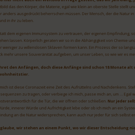
tbild das den Körper, die Materie, egal wie klein an oberste Stelle stellt u
r anders ausgedrückt beherrschen müssen. Der Mensch, der die Natur in 
und in ihr zu leben.
tatt dem eigenen Immunsystem zu vertrauen, der eigenen Empfindung, soll
ehen lassen. Körperlich geraten wir so in die Abhängigkeit von Chemie un
r weniger zu willenslosen Sklaven formen kann. Ein Prozess der so langsam 
ck mehr unsere Souveränität aufgeben, um unser Leben, so wie wir es me
ret den Anfängen, doch diese Anfänge sind schon 18 Monate alt u
ohnheitstier.
 mich ist diese Coronazeit eine Zeit des Aufrüttelns und Nachdenkens. Steh
sequenzen zu tragen, oder verbiege ich mich, passe mich an, um … Egal was 
bstverantwortlich für die Tür, die wir öffnen oder schließen.
Nur jeder sel
Würde, innerer Würde und Aufrichtigkeit lebe oder ob ich mich an ein Syst
indung an die Natur widersprechen, kann auch nur jeder für sich selbst e
 glaube, wir stehen an einem Punkt, wo wir dieser Entscheidung 