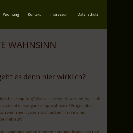
Widmung
Kontakt
Impressum
Datenschutz
TE WAHNSINN
eht es denn hier wirklich?
 wirklich die Impfung? Was soll bezweckt werden, was soll
ozu dient dieser ganze Impfwahnsinn? Fragen über
, auch wenn mein Leben nach außen hin in meiner
ein abläuft.
eine Symptome haben könnten potentiell krank sein und