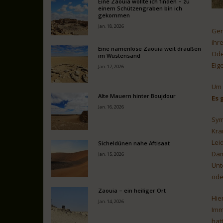
Eine Zaouia wollte ich finden – zu
einem Schützengraben bin ich
gekommen
Jan. 18, 2026
Gen
ihr
Eine namenlose Zaouia weit draußen
Ode
im Wüstensand
Eig
Jan. 17, 2026
Um 
Alte Mauern hinter Boujdour
Es 
Jan. 16, 2026
Sym
Kra
Lei
Sicheldünen nahe Aftisaat
Däm
Jan. 15, 2026
Unt
ode
Zaouia – ein heiliger Ort
Hie
Jan. 14, 2026
Imm
hat