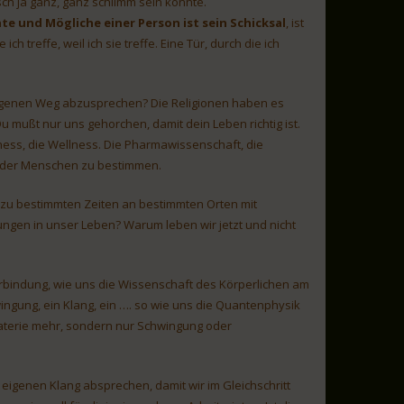
sch ja ganz, ganz schlimm sein könnte.
te und Mögliche einer Person ist sein Schicksal
, ist
h treffe, weil ich sie treffe. Eine Tür, durch die ich
genen Weg abzusprechen? Die Religionen haben es
u mußt nur uns gehorchen, damit dein Leben richtig ist.
tness, die Wellness. Die Pharmawissenschaft, die
n der Menschen zu bestimmen.
zu bestimmten Zeiten an bestimmten Orten mit
ngen in unser Leben? Warum leben wir jetzt und nicht
erbindung, wie uns die Wissenschaft des Körperlichen am
wingung, ein Klang, ein …. so wie uns die Quantenphysik
 Materie mehr, sondern nur Schwingung oder
 eigenen Klang absprechen, damit wir im Gleichschritt