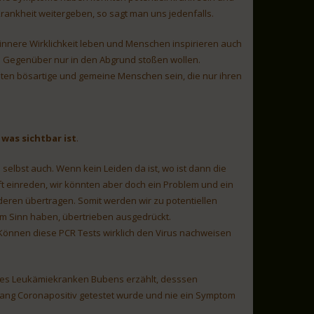
 Krankheit weitergeben, so sagt man uns jedenfalls.
innere Wirklichkeit leben und Menschen inspirieren auch
as Gegenüber nur in den Abgrund stoßen wollen.
nnten bösartige und gemeine Menschen sein, die nur ihren
was sichtbar ist
.
elbst auch. Wenn kein Leiden da ist, wo ist dann die
t einreden, wir könnten aber doch ein Problem und ein
deren übertragen. Somit werden wir zu potentiellen
m Sinn haben, übertrieben ausgedrückt.
Können diese PCR Tests wirklich den Virus nachweisen
eines Leukämiekranken Bubens erzählt, desssen
ng Coronapositiv getestet wurde und nie ein Symptom