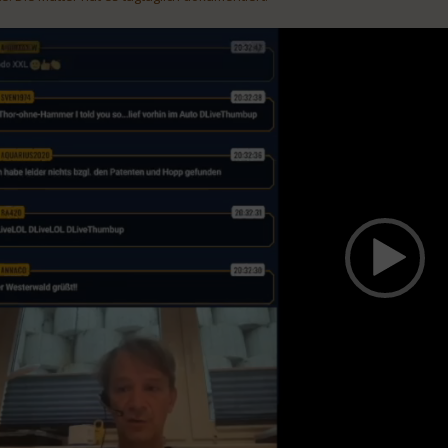
eo-
yer