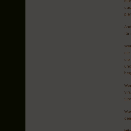
man
das
pla
And
für
Wen
die
die
und
bei
Wen
Vir
Sin
Was
dem
Wir