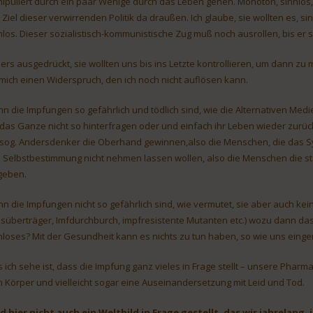
ipuliert durch ein paar Wenige durch das Leben gehen. Monoton, sinnlos, nur
 Ziel dieser verwirrenden Politik da draußen. Ich glaube, sie wollten es, s
nlos. Dieser sozialistisch-kommunistische Zug muß noch ausrollen, bis er
ers ausgedrückt, sie wollten uns bis ins Letzte kontrollieren, um dann zu m
 mich einen Widerspruch, den ich noch nicht auflösen kann.
n die Impfungen so gefährlich und tödlich sind, wie die Alternativen M
 das Ganze nicht so hinterfragen oder und einfach ihr Leben wieder zurü
 sog. Andersdenker die Oberhand gewinnen,also die Menschen, die das Sy
 Selbstbestimmung nicht nehmen lassen wollen, also die Menschen die sta
geben.
n die Impfungen nicht so gefährlich sind, wie vermutet, sie aber auch kei
usüberträger, Imfdurchburch, impfresistente Mutanten etc.) wozu dann das
nloses? Mit der Gesundheit kann es nichts zu tun haben, so wie uns einge
 ich sehe ist, dass die Impfung ganz vieles in Frage stellt – unsere Pharm
 Körper und vielleicht sogar eine Auseinandersetzung mit Leid und Tod.
d hier nicht auch ein Weltbild in Frage gestellt, das wir jahrela