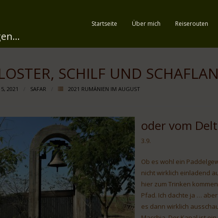
Startseite
Über mich
Reiserouten
en...
LOSTER, SCHILF UND SCHAFLA
 5, 2021
SAFAR
2021 RUMÄNIEN IM AUGUST
oder vom Delt
3.9.
Ob es wohl ein Paddelgewä
nicht wirklich einladend a
hier zum Trinken kommen. 
Pfad. Ich dachte ja … aber
es dann wirklich ausschau
Macchia. Der Kanal ist ei