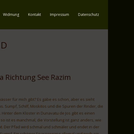
Widmung
Kontakt
Impressum
Datenschutz
ND
a Richtung See Razim
sser für mich gibt? Es gäbe es schon, aber es sieht
us. Sumpf, Schilf, Moskitos und die Spuren der Rinder, die
Hinter dem Kloster in Dunavatu de Jos gibt es einen
 so ist es manchmal, die Vorstellung ist ganz anders, wie
t. Der Pfad wird schmal und schmäler und endet in der
n Sumpf. Ein schöner Sparziergang allemal und noch ein