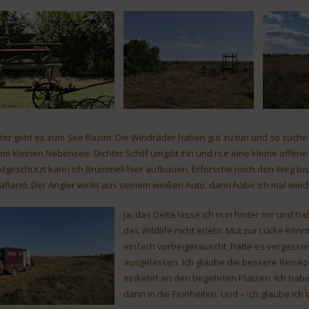
ter geht es zum See Razim. Die Windräder haben gut zu tun und so suche i
em kleinen Nebensee. Dichter Schilf umgibt ihn und nur eine kleine offene
dgeschützt kann ich Brummeli hier aufbauen. Erforsche noch den Weg bis
afland. Der Angler winkt aus seinem weißen Auto, dann habe ich mal wied
Ja, das Delta lasse ich nun hinter mir und 
das Wildlife nicht erlebt. Mut zur Lücke kön
einfach vorbeigerauscht, hatte es vergess
ausgelassen. Ich glaube die bessere Reisez
einkehrt an den begehrten Plätzen. Ich hab
dann in die Feinheiten. Und – ich glaube ich