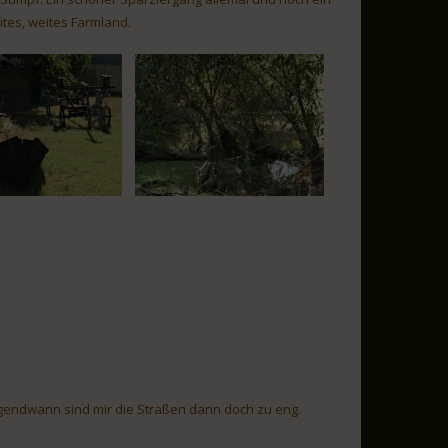
ites, weites Farmland.
rgendwann sind mir die Straßen dann doch zu eng.