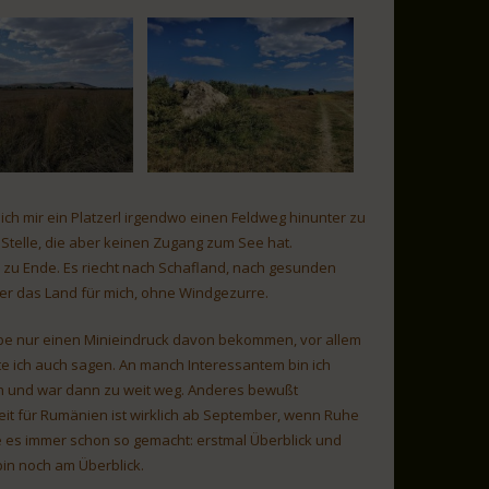
ch mir ein Platzerl irgendwo einen Feldweg hinunter zu
 Stelle, die aber keinen Zugang zum See hat.
 zu Ende. Es riecht nach Schafland, nach gesunden
er das Land für mich, ohne Windgezurre.
habe nur einen Minieindruck davon bekommen, vor allem
nte ich auch sagen. An manch Interessantem bin ich
en und war dann zu weit weg. Anderes bewußt
eit für Rumänien ist wirklich ab September, wenn Ruhe
e es immer schon so gemacht: erstmal Überblick und
 bin noch am Überblick.