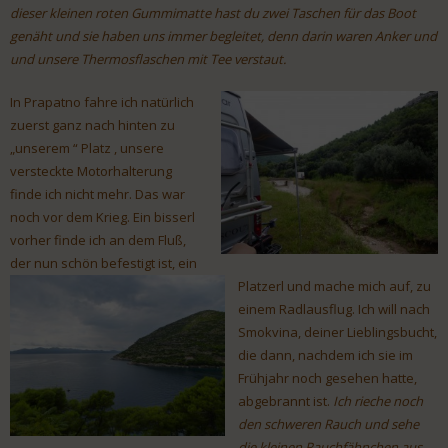
dieser kleinen roten Gummimatte hast du zwei Taschen für das Boot
genäht und sie haben uns immer begleitet, denn darin waren Anker und
und unsere Thermosflaschen mit Tee verstaut.
In Prapatno fahre ich natürlich
zuerst ganz nach hinten zu
„unserem “ Platz , unsere
versteckte Motorhalterung
finde ich nicht mehr. Das war
noch vor dem Krieg. Ein bisserl
vorher finde ich an dem Fluß,
der nun sc
hön befestigt ist, ein
Platzerl und mache mich auf, zu
einem Radlausflug. Ich will nach
Smokvina, deiner Lieblingsbucht,
die dann, nachdem ich sie im
Frühjahr noch gesehen hatte,
abgebrannt ist.
Ich rieche noch
den
schweren Rauch und sehe
die kleinen Rauchfähnchen aus