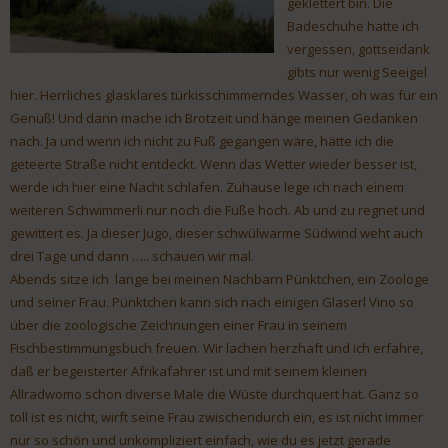
geklettert bin. Die
Badeschuhe hatte ich
vergessen, gottseidank
gibts nur wenig Seeigel
hier. Herrliches glasklares türkisschimmerndes Wasser, oh was für ein
Genuß! Und dann mache ich Brotzeit und hänge meinen Gedanken
nach. Ja und wenn ich nicht zu Fuß gegangen wäre, hätte ich die
geteerte Straße nicht entdeckt. Wenn das Wetter wieder besser ist,
werde ich hier eine Nacht schlafen. Zuhause lege ich nach einem
weiteren Schwimmerli nur noch die Füße hoch. Ab und zu regnet und
gewittert es. Ja dieser Jugo, dieser schwülwarme Südwind weht auch
drei Tage und dann ….. schauen wir mal.
Abends sitze ich lange bei meinen Nachbarn Pünktchen, ein Zoologe
und seiner Frau. Pünktchen kann sich nach einigen Glaserl Vino so
über die zoologische Zeichnungen einer Frau in seinem
Fischbestimmungsbuch freuen. Wir lachen herzhaft und ich erfahre,
daß er begeisterter Afrikafahrer ist und mit seinem kleinen
Allradwomo schon diverse Male die Wüste durchquert hat. Ganz so
toll ist es nicht, wirft seine Frau zwischendurch ein, es ist nicht immer
nur so schön und unkompliziert einfach, wie du es jetzt gerade