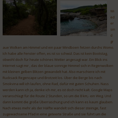
Wi
ed
er
sin
d
gr
aue Wolken am Himmel und ein paar Windboen fetzen durchs Womo.
Ich habe alle Fenster offen, es ist so schwül. Das ist kein Bootstag,
obwohl doch für heute schönes Wetter angesagt war. Ein Blick ins
Internet sagt mir , das der blaue sonnige Himmel sich in Regenwolken
mit kleinen gelben Blitzen gewandelt hat. Also marschiere ich mit
Rucksack Regencape und Brotzeit los. Über die Berge bis nach
Smokvina will ich laufen, ohne Rad, dafür mit guten Schuhen. Nass
werden kann ich ja, denke ich mir, es ist doch nicht kalt. Google Maps
veranschlagt für die Route 2 Stunden, so um die 8 km,- ein Weg. Und
dann kommt die große Überraschung und ich kann es kaum glauben.
Nach etwas mehr als der Hälfte wandelt sich dieser steinige, fast
zugewachsene Pfad in eine geteerte Straße und sie führt um die