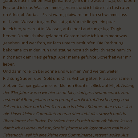
glaube. Nach meinem Morgenkaffee geht’s ins Gwasch …. ja, so haben
Fritz und ich das Wasser immer genannt und ich höre dich fast rufen,
oh Adria, oh Adria …. Es ist warm, pipiwarm und ich schwimme, lass
mich vom Wasser tragen. Das tut gut. Vor mir liegen ein paar
Inselchen, verstreut im Wasser, auf einer Landzunge lugt Trogir
hervor. Da bin ich also gelandet. Gestern habe ich kaum mehr was
gesehen und war froh, einfach unterzuschlupfen. Die Rechnung
bekomme ich in der Früh und staune nicht schlecht. Ich hatte nämlich
nicht nach dem Preis gefragt. Aber meine gefühlte Sicherheit war mir
lieber.
Und dann rolle ich bei Sonne und warmen Wind weiter, weiter
Richtung Süden, über Split und Omis Richtung Ston. Prapatno ist mein
Ziel, ein Campingplatz in einer kleinen Bucht mit Blick auf Miljet.
Anfang
der 90er Jahre waren wir hier so oft hier, sind geschwommen, ich zum
ersten Mal Boot gefahren und prompt am Elektrohäuschen gegen die
Felsen. Ich höre noch den Schrecken in deiner Stimme, aber es passiert
nix. Unser kleiner Gummikatermaran übersteht dies stoisch und du
übernimmst das Ruder. Trotzdem hast du mich dann oft fahren lassen,
damit ich es lerne und zur „Strafe“ plumpse ich irgendwann mal in ein
Felsenloch, weil ich eine kleine rote Gummimatte „retten“ wollte. Aus