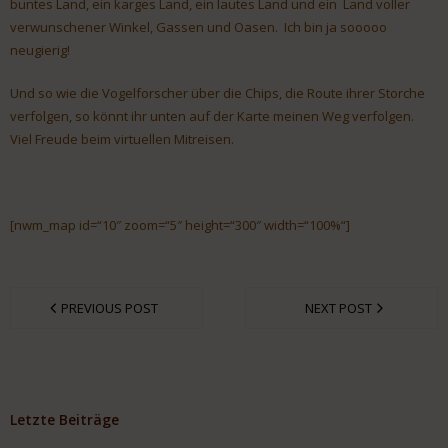
buntes Land, ein karges Land, ein lautes Land und ein Land voller
verwunschener Winkel, Gassen und Oasen. Ich bin ja sooooo
neugierig!
Und so wie die Vogelforscher über die Chips, die Route ihrer Storche
verfolgen, so könnt ihr unten auf der Karte meinen Weg verfolgen.
Viel Freude beim virtuellen Mitreisen.
[nwm_map id=“10″ zoom=“5″ height=“300″ width=“100%“]
PREVIOUS POST
NEXT POST
Letzte Beiträge