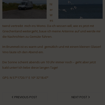
hl
er
W
es
twind vertreibt mich ins Womo. Da ich wissen will, wie es jetzt mit
Griechenland weitergeht, baue ich meine Antenne auf und werde mir
die Nachrichten zu Gemüte führen.
Im Brummeli ist es warm und gemütlich und mit einem kleinen Glaserl
Vino läute ich den Abend ein.
Die Sonne scheint abends um 10 Uhr immer noch – geht aber jetzt
bald unter! Ich liebe diese langen Tage!
GPS: N 57°17’20.1“ E 10° 32’18.47“
PREVIOUS POST
NEXT POST