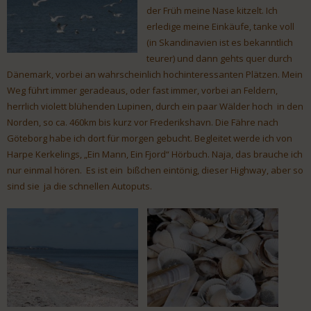
der Früh meine Nase kitzelt. Ich
erledige meine Einkäufe, tanke voll
(in Skandinavien ist es bekanntlich
teurer) und dann gehts quer durch
Dänemark, vorbei an wahrscheinlich hochinteressanten Plätzen. Mein
Weg führt immer geradeaus, oder fast immer, vorbei an Feldern,
herrlich violett blühenden Lupinen, durch ein paar Wälder hoch in den
Norden, so ca. 460km bis kurz vor Frederikshavn. Die Fähre nach
Göteborg habe ich dort für morgen gebucht. Begleitet werde ich von
Harpe Kerkelings, „Ein Mann, Ein Fjord“ Hörbuch. Naja, das brauche ich
nur einmal hören. Es ist ein bißchen eintönig, dieser Highway, aber so
sind sie ja die schnellen Autoputs.