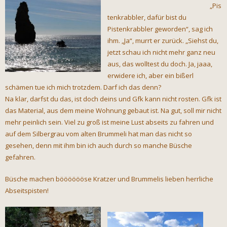
„Pis
tenkrabbler, dafür bist du
Pistenkrabbler geworden“, sag ich
ihm. „Ja“, murrt er zurück. „Siehst du,
jetzt schau ich nicht mehr ganz neu
aus, das wolltest du doch. Ja, jaaa,
erwidere ich, aber ein bißerl
schämen tue ich mich trotzdem. Darf ich das denn?
Na klar, darfst du das, ist doch deins und Gfk kann nicht rosten. Gfk ist
das Material, aus dem meine Wohnung gebaut ist. Na gut, soll mir nicht
mehr peinlich sein. Viel zu groß ist meine Lust abseits zu fahren und
auf dem Silbergrau vom alten Brummeli hat man das nicht so
gesehen, denn mit ihm bin ich auch durch so manche Büsche
gefahren.
Büsche machen bööööööse Kratzer und Brummelis lieben herrliche
Abseitspisten!