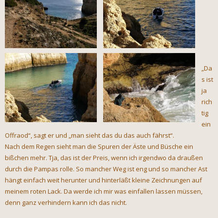
„Da
s ist
ja
rich
tig
ein
Offraod“, sagt er und „man sieht das du das auch fährst“.
Nach dem Regen sieht man die Spuren der Äste und Büsche ein
bißchen mehr. Tja, das ist der Preis, wenn ich irgendwo da draußen
durch die Pampas rolle. So mancher Weg ist eng und so mancher Ast
hängt einfach weit herunter und hinterläßt kleine Zeichnungen auf
meinem roten Lack. Da werde ich mir was einfallen lassen müssen,
denn ganz verhindern kann ich das nicht.