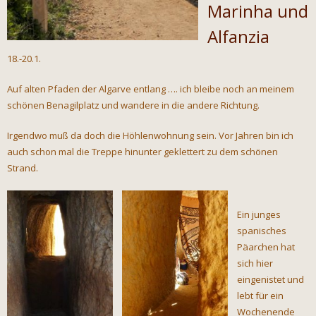
Marinha und
Alfanzia
18.-20.1.
Auf alten Pfaden der Algarve entlang …. ich bleibe noch an meinem
schönen Benagilplatz und wandere in die andere Richtung.
Irgendwo muß da doch die Höhlenwohnung sein. Vor Jahren bin ich
auch schon mal die Treppe hinunter geklettert zu dem schönen
Strand.
Ein junges
spanisches
Päarchen hat
sich hier
eingenistet und
lebt für ein
Wochenende