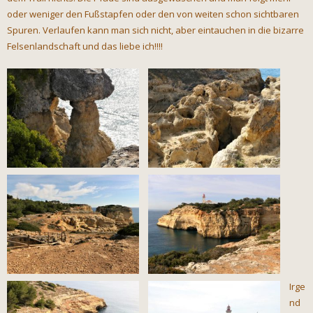
oder weniger den Fußstapfen oder den von weiten schon sichtbaren
Spuren. Verlaufen kann man sich nicht, aber eintauchen in die bizarre
Felsenlandschaft und das liebe ich!!!!
Irge
nd