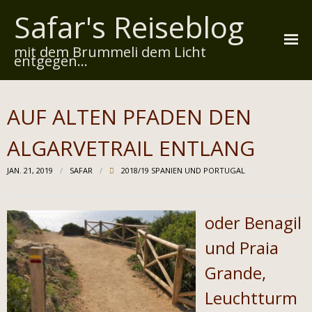
Safar's Reiseblog
mit dem Brummeli dem Licht
entgegen...
Startseite
AUF ALTEN PFADEN DEN
Über mich
ALGARVETRAIL ENTLANG
Reiserouten
JAN. 21, 2019
SAFAR
2018/19 SPANIEN UND PORTUGAL
Widmung
Kontakt
oder Benagil
Impressum
und Praia
Grande,
Datenschutz
Leuchtturm