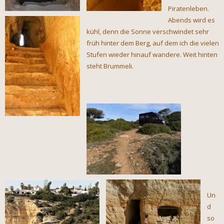
Piratenleben.
Abends wird es
kühl, denn die Sonne verschwindet sehr
früh hinter dem Berg, auf dem ich die vielen
Stufen wieder hinauf wandere. Weit hinten
steht Brummeli.
Un
d
so