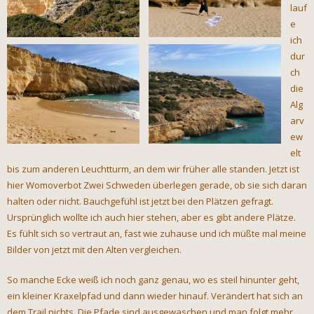
lauf
e
ich
dur
ch
die
Alg
arv
ew
elt
bis zum anderen Leuchtturm, an dem wir früher alle standen. Jetzt ist
hier Womoverbot Zwei Schweden überlegen gerade, ob sie sich daran
halten oder nicht. Bauchgefühl ist jetzt bei den Plätzen gefragt.
Ursprünglich wollte ich auch hier stehen, aber es gibt andere Plätze.
Es fühlt sich so vertraut an, fast wie zuhause und ich müßte mal meine
Bilder von jetzt mit den Alten vergleichen.
So manche Ecke weiß ich noch ganz genau, wo es steil hinunter geht,
ein kleiner Kraxelpfad und dann wieder hinauf. Verändert hat sich an
dem Trail nichts. Die Pfade sind ausgewaschen und man folgt mehr