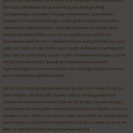
gebotenem Aufstehen für Freiheit und Unversehrtheit des Körpers.
Kai Stuth’s Meditationen sind ein Weg, ein wichtiger Weg,
Kundgebungen mit guten Vorträgen ein anderer, Querdenken
Stuttgart 711 und seine Ableger in den großen Städten erreichen
mittlerweile viele Menschen, dazu Nikolaikirche ist überall. Viele
andere Initiativen bilden sich. Ob wir sie alle unter einen Hut
bekommen, weiß ich nicht. Vielleicht muß es auch gar nicht sein, weil
jeder sich seine Art des Dafür-seins sucht. Aufklären ist wichtig und
dann die Verantwortung zurück in jede einzelne Hand legen. Das ist
ein Zurück oder besser gesagt ein Hinkommen zu unserer
Eigenständigkeit zu unserem Dasein als mündiger Bürger zu einem
tief verantwortlich gelebten Leben.
Ich für mich finde wichtig aufmerksam zu machen in einer Form, die
dem anderen die Wahl läßt. Schwer fällt es mir Bequemlichkeit
anderer anzunehmen in einer Zeit, wo ich glaube, das wir uns das
nicht leisten können. Jedem seine Freiheit lassen zu denken, nicht zu
denken, zu tun, nicht zu tun was er oder sie möchte. Ich arbeite daran.
Denn Frieden und wirkliche Freiheit finde ich dann, wenn ich es in mir
lebe, in meinem kleinen Alltag immer wieder übe.