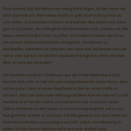
Dazu kommt, das die Nerven ein wenig blank liegen, ob der Hetze die
doch auch mit uns allen etwas macht. Es geht doch nicht spurlos an
uns vorbei. Und mancher Schmerz und manche Wut äußert sich dann
gern in Zynismen, die nicht gleich durchschaubar sind. Und das wir alle
etwas unterschiedlich sind, ist ja klar. Und vielleicht ist das die Kunst
mit unserer Unterschiedlichkeit umzugehen. Anstatt uns zu
bekämpfen, könnnten wir schauen, wer kann was am besten und das
soll er oder sie tun. Ein bißchen idealistisch klingt das schon, ich weiß.
Aber wo und wie anfangen?
Der Rücktritt von Bodo Schiffmann aus der Partei Widerstand 2020
berührt mich sehr. Er hat sich sehr aufgearbeitet für seine Vision, aber
ich bin sicher, dass er einen Weg findet in dem er seine Kräfte so
einsetzt, dass sie seine volle Wirkung entfalten können. Mit viel zu viel
Herzblut ist er bei der Sache, so erscheint es mir. In seinen vielen
Videos mit denen er die Fakten zu Corona aufgezeigt hat, hat er uns
Mut gemacht, anders zu schauen, hat Mut gemacht aus dem Zirkel der
Mainstreammedien auszusteigen und sich selber eine Meinung zu
bilden. Ich bin ihm so dankbar dafür wie viele andere auch.