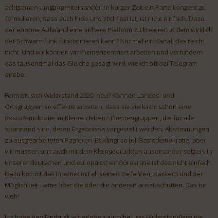
achtsamen Umgang miteinander. In kurzer Zeit ein Parteikonzept zu
formulieren, dass auch hieb-und stichfest ist, ist nicht einfach. Dazu
der enorme Aufwand eine sichere Plattorm zu kreieren in dem wirklich
der Schwarmfunk funktionieren kann? Nur mal ein Kanal, das reicht
nicht. Und wir können wir themenzentriert arbeiten und verhindern
das tausendmal das Gleiche gesagt wird, wie ich oft bei Telegram
erlebe.
Formiert sich Widerstand 2020 neu? Können Landes- und
Ortsgruppen so effektiv arbeiten, dass sie vielleicht schon eine
Basisdemokratie im Kleinen leben? Themengruppen, die für alle
spannend sind, deren Ergebnisse vorgestellt werden. Abstimmungen
zu ausgearbeiteten Papieren. Es klingt so toll Basisdemokratie, aber
wir müssen uns auch mit dem Kleingedruckten auseinander setzen. In
unserer deutschen und europäischen Bürokratie ist das nicht einfach.
Dazu kommt das Internet mit all seinen Gefahren, Hackern und der
Möglichkeit Häme über die oder die anderen auszuschütten. Das tut
weh!
Ich habe den Eindruck wir erleben auch bei uns Widerständlern die