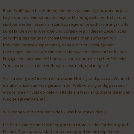
Bodo Schiffmann hat Andersdenkende zusammengebracht und jetzt
liegt es an uns, wie wir unsere eigene Meinung weiter vertreten und
sichtbar werden lassen. Ein Land zu regieren braucht Führungskräfte,
sonst landen wir in Anarchie und Bürgerkrieg. In diesen Zeiten ist es
so wichtig, das wir uns nicht mit Unwesentlichen aufhalten. Wir
brauchen Vertrauenspersonen, denen wir Strukturaufgaben
übertragen. Was billigen wir einem Manager zu? Was darf er für sein
Engagement bekommen? Und was sind wir bereit zu geben? Wieviel
Transparenz ist in dem Aufbauprozess nötig und möglich?
Viel zu wenig weiß ich von dem, was im Hintergrund passiert. Wenn ich
mir aber anschaue, was gerade in der Welt vordergründig passiert,
erscheint es mir, als ob viele Kräfte da am Werk sind, Steine die in den
Weg gelegt werden, etc.
Wie können wir Vertrauen bilden – was braucht es dazu?
Die Partei Widerstand 2020? Angetreten ist sie mit der Forderung nach
Freiheit, Transparenz, Machtbegrenzung und einem respekt-und