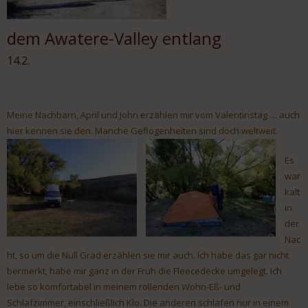
dem Awatere-Valley entlang
14.2.
Meine Nachbarn, April und John erzählen mir vom Valentinstag … auch
hier kennen sie den. Manche Geflogenheiten sind doch weltweit.
Es
war
kalt
in
der
Nac
ht, so um die Null Grad erzählen sie mir auch. Ich habe das gar nicht
bermerkt, habe mir ganz in der Früh die Fleecedecke umgelegt. Ich
lebe so komfortabel in meinem rollenden Wohn-Eß- und
Schlafzimmer, einschließlich Klo. Die anderen schlafen nur in einem