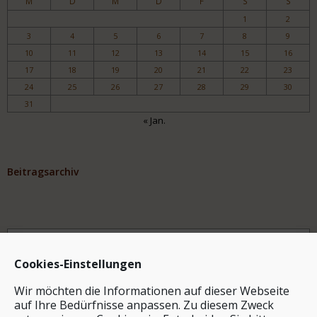
M
D
M
D
F
S
S
1
2
3
4
5
6
7
8
9
10
11
12
13
14
15
16
17
18
19
20
21
22
23
24
25
26
27
28
29
30
31
« Jan.
Beitragsarchiv
Archiv
Cookies-Einstellungen
Wir möchten die Informationen auf dieser Webseite
auf Ihre Bedürfnisse anpassen. Zu diesem Zweck