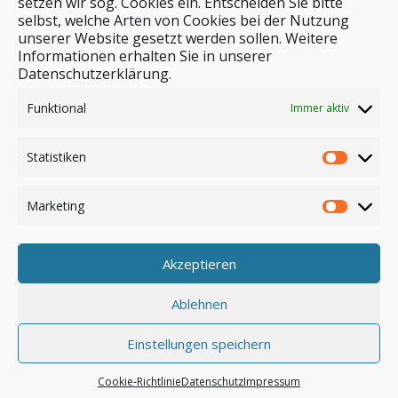
setzen wir sog. Cookies ein. Entscheiden Sie bitte
selbst, welche Arten von Cookies bei der Nutzung
unserer Website gesetzt werden sollen. Weitere
Stichwortsuche
Informationen erhalten Sie in unserer
Datenschutzerklärung.
Funktional
Immer aktiv
Statistiken
Marketing
Akzeptieren
Anmelden
Ablehnen
Einstellungen speichern
© by safar-reiseblog.de
Cookie-Richtlinie
Datenschutz
Impressum