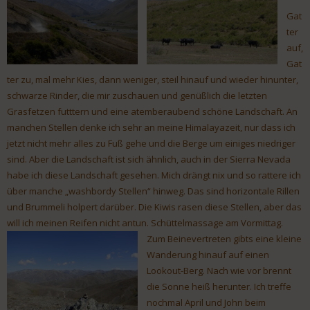
Gat
ter
auf,
Gat
ter zu, mal mehr Kies, dann weniger, steil hinauf und wieder hinunter,
schwarze Rinder, die mir zuschauen und genüßlich die letzten
Grasfetzen futttern und eine atemberaubend schöne Landschaft. An
manchen Stellen denke ich sehr an meine Himalayazeit, nur dass ich
jetzt nicht mehr alles zu Fuß gehe und die Berge um einiges niedriger
sind. Aber die Landschaft ist sich ähnlich, auch in der Sierra Nevada
habe ich diese Landschaft gesehen. Mich drängt nix und so rattere ich
über manche „washbordy Stellen“ hinweg. Das sind horizontale Rillen
und Brummeli holpert darüber. Die Kiwis rasen diese Stellen, aber das
will ich meinen Reifen nicht antun. Schüttelmassage am Vormittag.
Zum Beinevertreten gibts eine kleine
Wanderung hinauf auf einen
Lookout-Berg. Nach wie vor brennt
die Sonne heiß herunter. Ich treffe
nochmal April und John beim