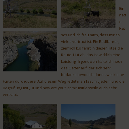
Ein
nett
er
Rat
sch und ich freu mich, dass mir so
vieles vertraut ist. Ein Radlfahrer,
ziemlich k.o fährt in dieser Hitze die
Route. Hut ab, das ist wirklich eine
Leistung . Irgendwen halte ich noch
das Gatter auf, der sich sehr
bedankt, bevor ich dann zwei kleine
Furten durchquere. Auf diesem Weg redet man fast mit jedem und die
Begrüßung mit „Hi und how are you“ ist mir mittlerweile auch sehr
vertraut.