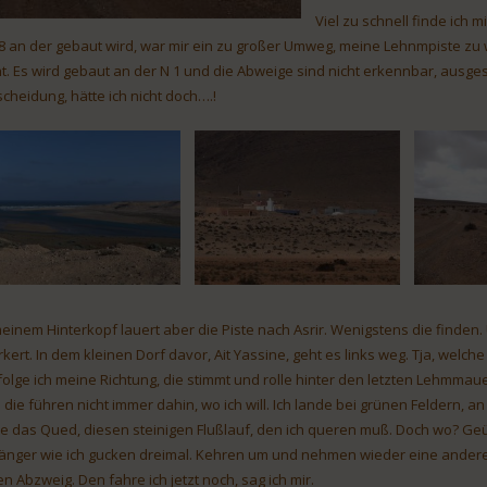
Viel zu schnell finde ich 
8 an der gebaut wird, war mir ein zu großer Umweg, meine Lehnmpiste zu we
ht. Es wird gebaut an der N 1 und die Abweige sind nicht erkennbar, ausges
scheidung, hätte ich nicht doch….!
meinem Hinterkopf lauert aber die Piste nach Asrir. Wenigstens die finden.
rkert. In dem kleinen Dorf davor, Ait Yassine, geht es links weg. Tja, we
folge ich meine Richtung, die stimmt und rolle hinter den letzten Lehmmaue
 die führen nicht immer dahin, wo ich will. Ich lande bei grünen Feldern
e das Qued, diesen steinigen Flußlauf, den ich queren muß. Doch wo? Geü
änger wie ich gucken dreimal. Kehren um und nehmen wieder eine andere S
en Abzweig. Den fahre ich jetzt noch, sag ich mir.