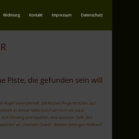
Widmung
Kontakt
Impressum
Datenschutz
IR
ne Piste, die gefunden sein will
die Hügel verkrümmelt ,die letzten Regentropfen auf
lt. In dieser Stille huschen noch ein paar
mich hinweg und machen dem warmen Gelb des
ufwachen an „meinem Qued“, diesem steinigen Flußlauf