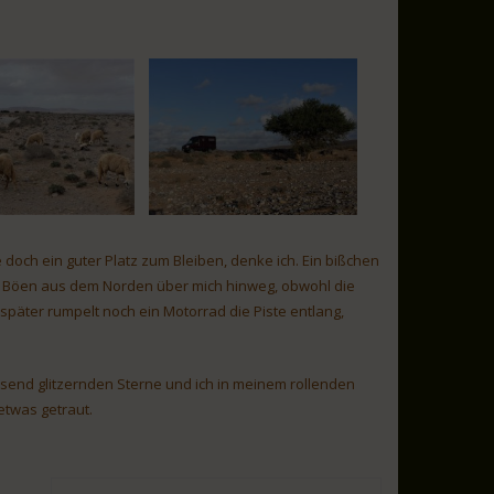
doch ein guter Platz zum Bleiben, denke ich. Ein bißchen
en Böen aus dem Norden über mich hinweg, obwohl die
päter rumpelt noch ein Motorrad die Piste entlang,
usend glitzernden Sterne und ich in meinem rollenden
etwas getraut.