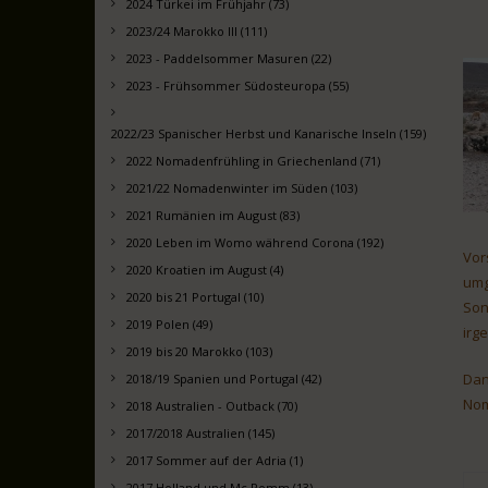
2024 Türkei im Frühjahr (73)
2023/24 Marokko III (111)
2023 - Paddelsommer Masuren (22)
2023 - Frühsommer Südosteuropa (55)
2022/23 Spanischer Herbst und Kanarische Inseln (159)
2022 Nomadenfrühling in Griechenland (71)
2021/22 Nomadenwinter im Süden (103)
2021 Rumänien im August (83)
2020 Leben im Womo während Corona (192)
Vor
2020 Kroatien im August (4)
umg
2020 bis 21 Portugal (10)
Son
2019 Polen (49)
irg
2019 bis 20 Marokko (103)
Dan
2018/19 Spanien und Portugal (42)
Nom
2018 Australien - Outback (70)
2017/2018 Australien (145)
2017 Sommer auf der Adria (1)
2017 Holland und Mc Pomm (13)