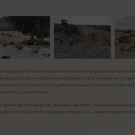
sichtig rumpel ich hinunter, über den Flußkies hinweg zum Baum. Das wäre 
eschaut und dann steht Brummeli richtig mit Face to the Wind. Noch feg
ne scheint. Eine Schaf- und Ziegenherde meckert und möööht vorbei und s
endwo hin zu seinem Haus.
n gehört die Welt wieder mir, die Weite, der kleine Sichelmond und die ta
adenzelt. Ein kleines Pistenabenteur heute. Und, – wieder habe ich mich 