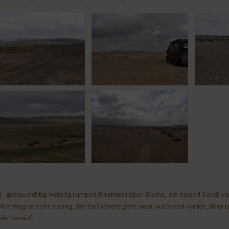
,- genau richtig. Holprig rumpelt Brummeli über Steine, ein bisserl Sand, 
ekte Weg ist sehr steinig, der Einfachere geht zwar auch steil runter, abe
der hinauf.