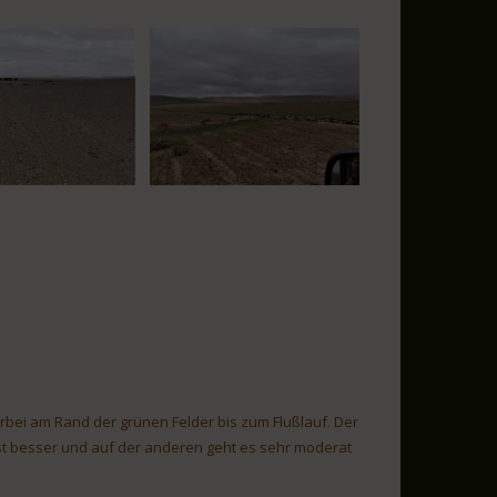
vorbei am Rand der grünen Felder bis zum Flußlauf. Der
r ist besser und auf der anderen geht es sehr moderat