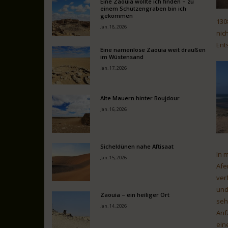
Eine Zaouia wollte ich finden – zu
einem Schützengraben bin ich
gekommen
130
Jan. 18, 2026
nic
Ent
Eine namenlose Zaouia weit draußen
im Wüstensand
Jan. 17, 2026
Alte Mauern hinter Boujdour
Jan. 16, 2026
Sicheldünen nahe Aftisaat
In 
Jan. 15, 2026
Afe
ver
und
Zaouia – ein heiliger Ort
seh
Jan. 14, 2026
Anf
ein