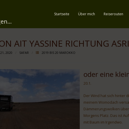
Startseite
Über mich
Reiserouten
en...
ON AIT YASSINE RICHTUNG ASR
 21, 2020
SAFAR
2019 BIS 20 MAROKKO
oder eine klei
20.1.
Der Wind hat sich hinter 
meinem Womodach versamme
Dämmerungswolken über 
Morgens Platz. Das ist A
mit Baum im Irgendwo.