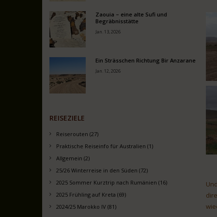
Zaouia – eine alte Sufi und
Begräbnisstätte
Jan. 13, 2026
Ein Strässchen Richtung Bir Anzarane
Jan. 12, 2026
REISEZIELE
Reiserouten (27)
Praktische Reiseinfo für Australien (1)
Allgemein (2)
25/26 Winterreise in den Süden (72)
2025 Sommer Kurztrip nach Rumänien (16)
Und
2025 Frühling auf Kreta (69)
dir
wie
2024/25 Marokko IV (81)