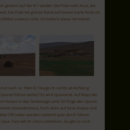
mich gestern auf der N 1 wieder. Die Piste nach Assa, die
it. Die Piste mit grünen Rand auf meiner Karte finde ich
childert sowieso nicht. Ich hadere etwas mit meiner
 Und nach ca. 70km N 1 biege ich rechts ab Richtung
lche Spuren führen wohin? Es wird spannend. Auf Maps Me
rn hinaus in das feinkiesige Land. Ich folge den Spuren
, an einem Nomadenhaus, hoch oben auf einer Kuppe und
bte Offroader würden vielleicht quer durch fahren.
pur. Fast will ich schon umkehren, da gibt es noch