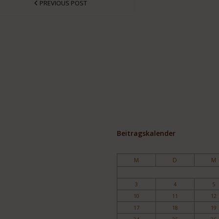
PREVIOUS POST
Beitragskalender
M
D
M
3
4
5
10
11
12
17
18
19