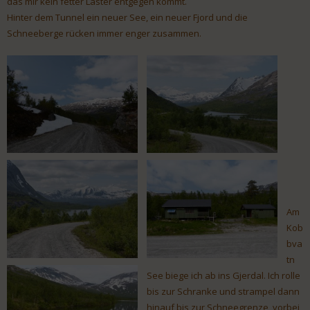
das mir kein fetter Laster entgegen kommt.
Hinter dem Tunnel ein neuer See, ein neuer Fjord und die
Schneeberge rücken immer enger zusammen.
Am
Kob
bva
tn
See biege ich ab ins Gjerdal. Ich rolle
bis zur Schranke und strampel dann
hinauf bis zur Schneegrenze, vorbei