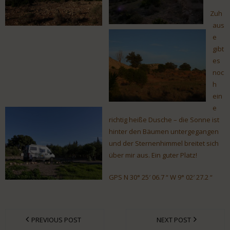
Zuh
aus
e
gibt
es
noc
h
ein
e
richtig heiße Dusche – die Sonne ist
hinter den Bäumen untergegangen
und der Sternenhimmel breitet sich
über mir aus. Ein guter Platz!
GPS N 30° 25′ 06.7 “ W 9° 02′ 27.2 “
PREVIOUS POST
NEXT POST