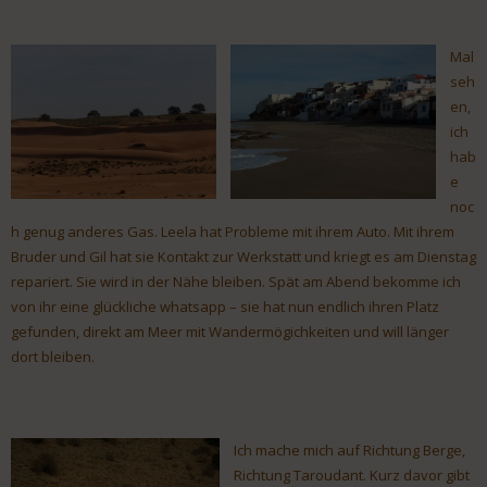
Mal
seh
en,
ich
hab
e
noc
h genug anderes Gas. Leela hat Probleme mit ihrem Auto. Mit ihrem
Bruder und Gil hat sie Kontakt zur Werkstatt und kriegt es am Dienstag
repariert. Sie wird in der Nähe bleiben. Spät am Abend bekomme ich
von ihr eine glückliche whatsapp – sie hat nun endlich ihren Platz
gefunden, direkt am Meer mit Wandermögichkeiten und will länger
dort bleiben.
Ich mache mich auf Richtung Berge,
Richtung Taroudant. Kurz davor gibt