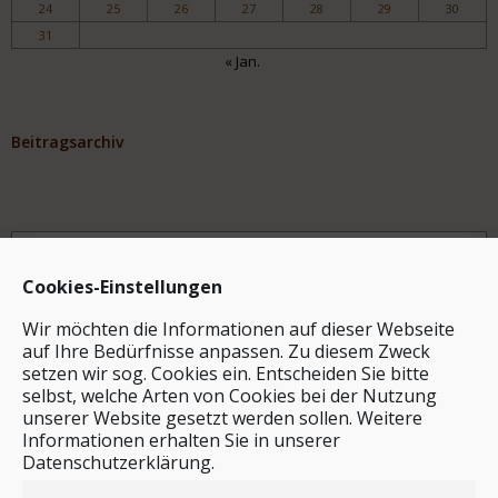
24
25
26
27
28
29
30
31
« Jan.
Beitragsarchiv
Archiv
Cookies-Einstellungen
Wir möchten die Informationen auf dieser Webseite
auf Ihre Bedürfnisse anpassen. Zu diesem Zweck
setzen wir sog. Cookies ein. Entscheiden Sie bitte
selbst, welche Arten von Cookies bei der Nutzung
unserer Website gesetzt werden sollen. Weitere
Stichwortsuche
Informationen erhalten Sie in unserer
Datenschutzerklärung.