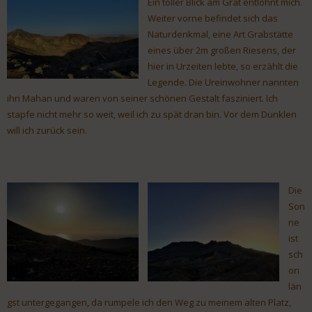
Ein toller Blick am Grat entlohnt mich.
Weiter vorne befindet sich das
Naturdenkmal, eine Art Grabstätte
eines über 2m großen Riesens, der
hier in Urzeiten lebte, so erzählt die
Legende. Die Ureinwohner nannten
ihn Mahan und waren von seiner schönen Gestalt fasziniert. Ich
stapfe nicht mehr so weit, weil ich zu spät dran bin. Vor dem Dunklen
will ich zurück sein.
Die
Son
ne
ist
sch
on
län
gst untergegangen, da rumpele ich den Weg zu meinem alten Platz,