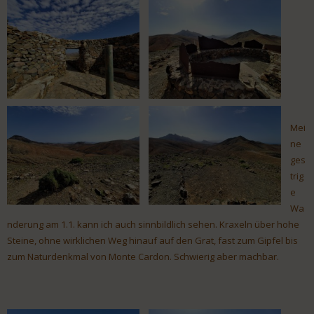
Mei
ne
ges
trig
e
Wa
nderung am 1.1. kann ich auch sinnbildlich sehen. Kraxeln über hohe
Steine, ohne wirklichen Weg hinauf auf den Grat, fast zum Gipfel bis
zum Naturdenkmal von Monte Cardon. Schwierig aber machbar.