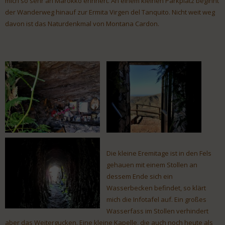
mich so sehr an Marokko erinnert. An einem kleinen Parkplatz beginnt
der Wanderweg hinauf zur Ermita Virgen del Tanquito. Nicht weit weg
davon ist das Naturdenkmal von Montana Cardon.
Die kleine Eremitage ist in den Fels
gehauen mit einem Stollen an
dessem Ende sich ein
Wasserbecken befindet, so klärt
mich die Infotafel auf. Ein großes
Wasserfass im Stollen verhindert
aber das Weitergucken. Eine kleine Kapelle, die auch noch heute als