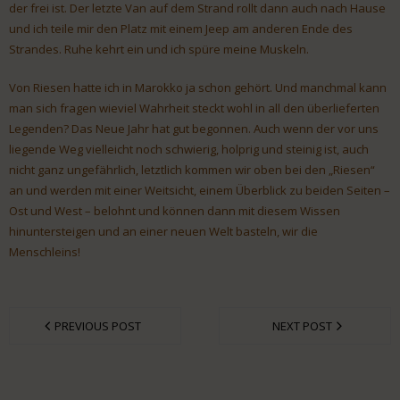
der frei ist. Der letzte Van auf dem Strand rollt dann auch nach Hause
und ich teile mir den Platz mit einem Jeep am anderen Ende des
Strandes. Ruhe kehrt ein und ich spüre meine Muskeln.
Von Riesen hatte ich in Marokko ja schon gehört. Und manchmal kann
man sich fragen wieviel Wahrheit steckt wohl in all den überlieferten
Legenden? Das Neue Jahr hat gut begonnen. Auch wenn der vor uns
liegende Weg vielleicht noch schwierig, holprig und steinig ist, auch
nicht ganz ungefährlich, letztlich kommen wir oben bei den „Riesen“
an und werden mit einer Weitsicht, einem Überblick zu beiden Seiten –
Ost und West – belohnt und können dann mit diesem Wissen
hinuntersteigen und an einer neuen Welt basteln, wir die
Menschleins!
PREVIOUS POST
NEXT POST