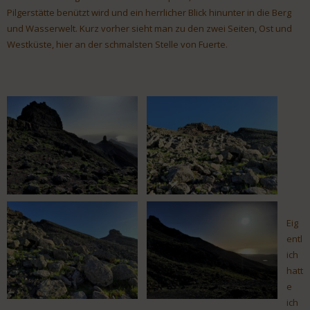
Pilgerstätte benützt wird und ein herrlicher Blick hinunter in die Berg
und Wasserwelt. Kurz vorher sieht man zu den zwei Seiten, Ost und
Westküste, hier an der schmalsten Stelle von Fuerte.
Eig
entl
ich
hatt
e
ich