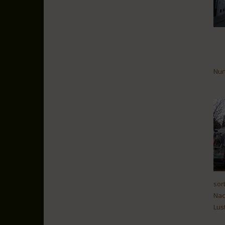
Nun
sor
Nac
Lus