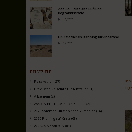
Zaouia – eine alte Sufi und
Begräbnisstätte
Jan. 13, 2026
Ein Strässchen Richtung Bir Anzarane
Jan. 12, 2026
REISEZIELE
In 
Reiserouten (27)
Eig
Praktische Reiseinfo für Australien (1)
Allgemein (2)
25/26 Winterreise in den Süden (72)
2025 Sommer Kurztrip nach Rumänien (16)
2025 Frühling auf Kreta (69)
2024/25 Marokko IV (81)