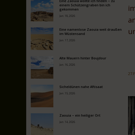
Eine Zaouia wollte ich finden – zu
einem Schützengraben bin ich
im
gekommen
Jan. 18, 2026
a
u
Eine namenlose Zaouia weit draußen
im Wüstensand
Jan. 17, 2026
Alte Mauern hinter Boujdour
Jan. 16, 2026
27.
Sicheldünen nahe Aftisaat
Jan. 15, 2026
Zaouia – ein heiliger Ort
Jan. 14, 2026