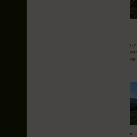
Für
wan
wir
mei