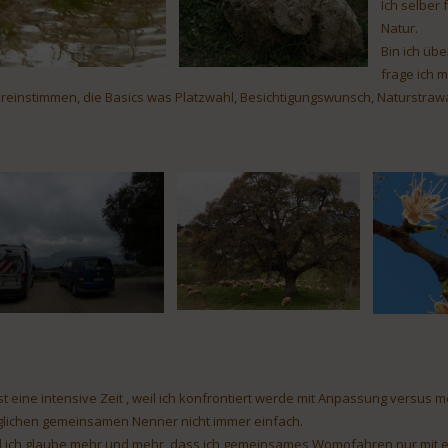
Ich selber
Natur.
Bin ich üb
frage ich 
reinstimmen, die Basics was Platzwahl, Besichtigungswunsch, Naturstrawa
ist eine intensive Zeit , weil ich konfrontiert werde mit Anpassung versus 
lichen gemeinsamen Nenner nicht immer einfach.
 ich glaube mehr und mehr, dass ich gemeinsames Womofahren nur mit ei