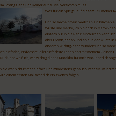
em Strang ziehe und keiner auf zu viel verzichten muss.
Was für ein Spiegel auf diesem Teil meiner R
Und so hechelt mein Seelchen ein bißchen ein
Wüste und merke, ich bin noch in Marokkos Sü
einfach nur in die Natur eintauchen kann. Ich
alter Eremit, der ab und an aus der Wüste i
anderen Wichtigkeiten wundert und so manches 
ses einfache, einfachste, allereinfachste Leben dort mit meinem kleinen L
 Rückkehr weiß ich, wie wichtig dieses Marokko für mich war. Innerlich sage 
h sie war nicht immer einfach und mindestens genauso intensiv. Im letzte
wird einem ersten Mal sicherlich ein zweites folgen.