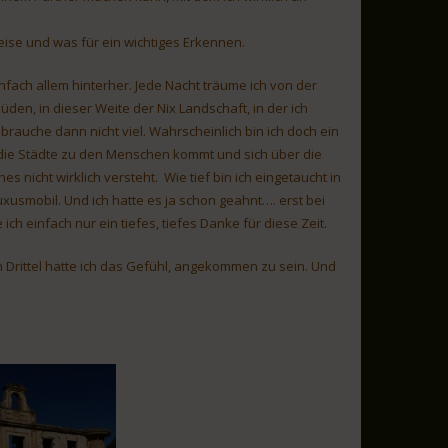
eise und was für ein wichtiges Erkennen.
fach allem hinterher. Jede Nacht träume ich von der
den, in dieser Weite der Nix Landschaft, in der ich
 brauche dann nicht viel. Wahrscheinlich bin ich doch ein
n die Städte zu den Menschen kommt und sich über die
nicht wirklich versteht. Wie tief bin ich eingetaucht in
uxusmobil. Und ich hatte es ja schon geahnt…. erst bei
ich einfach nur ein tiefes, tiefes Danke für diese Zeit.
n Drittel hatte ich das Gefühl, angekommen zu sein. Und