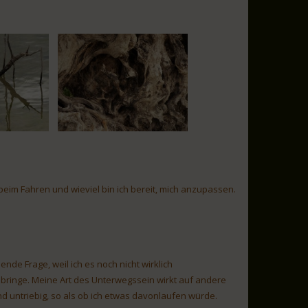
 beim Fahren und wieviel bin ich bereit, mich anzupassen.
nde Frage, weil ich es noch nicht wirklich
inge. Meine Art des Unterwegssein wirkt auf andere
nd untriebig, so als ob ich etwas davonlaufen würde.