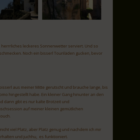
herrrliches leckeres Sonnenwetter serviert. Und so
schmecken. Noch ein bisserl Touriläden gucken, bevor
 bisserl aus meiner Mitte gerutscht und brauche lange, bis
omo hingestellt habe. Ein kleiner Gang hinunter an den
nd dann gibt es nur kalte Brotzeit und
schsession auf meiner kleinen gemütlichen
ouch.
 nicht viel Platz, aber Platz genug und nachdem ich mir
alten und juchhu, es funktioniert.