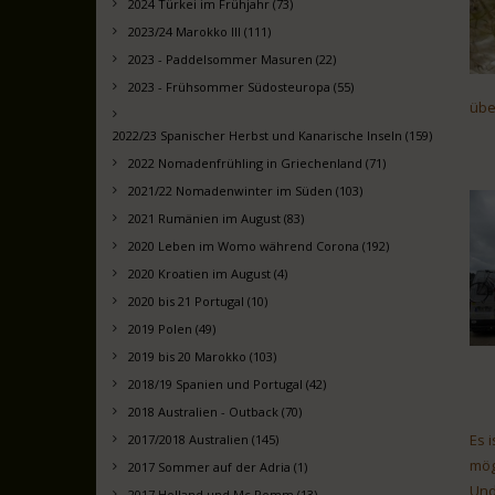
2024 Türkei im Frühjahr (73)
2023/24 Marokko III (111)
2023 - Paddelsommer Masuren (22)
2023 - Frühsommer Südosteuropa (55)
übe
2022/23 Spanischer Herbst und Kanarische Inseln (159)
2022 Nomadenfrühling in Griechenland (71)
2021/22 Nomadenwinter im Süden (103)
2021 Rumänien im August (83)
2020 Leben im Womo während Corona (192)
2020 Kroatien im August (4)
2020 bis 21 Portugal (10)
2019 Polen (49)
2019 bis 20 Marokko (103)
2018/19 Spanien und Portugal (42)
2018 Australien - Outback (70)
Es 
2017/2018 Australien (145)
mög
2017 Sommer auf der Adria (1)
Und
2017 Holland und Mc Pomm (13)