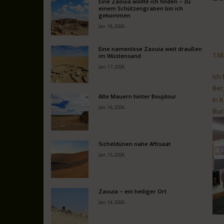
Eine Zaouia wollte ich finden – zu
einem Schützengraben bin ich
gekommen
Jan. 18, 2026
Eine namenlose Zaouia weit draußen
1.M
im Wüstensand
Jan. 17, 2026
Ich
Ber
Alte Mauern hinter Boujdour
In 
Jan. 16, 2026
Buc
Sicheldünen nahe Aftisaat
Jan. 15, 2026
Zaouia – ein heiliger Ort
Jan. 14, 2026