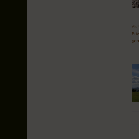
Als
Pri
ger