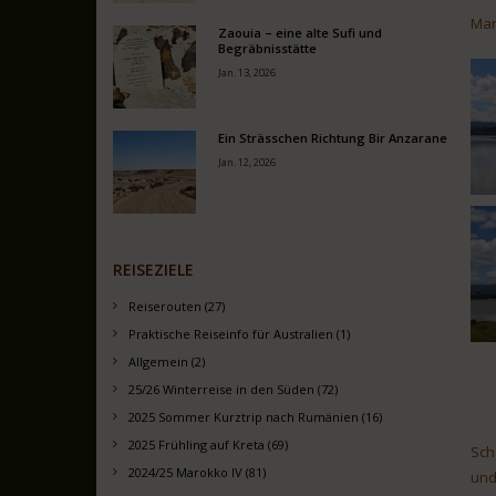
Man
Zaouia – eine alte Sufi und
Begräbnisstätte
Jan. 13, 2026
Ein Strässchen Richtung Bir Anzarane
Jan. 12, 2026
REISEZIELE
Reiserouten (27)
Praktische Reiseinfo für Australien (1)
Allgemein (2)
25/26 Winterreise in den Süden (72)
2025 Sommer Kurztrip nach Rumänien (16)
2025 Frühling auf Kreta (69)
Sch
2024/25 Marokko IV (81)
und