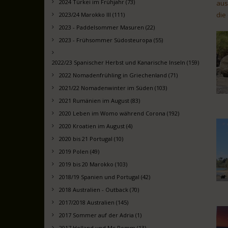
2024 Türkei im Frühjahr (73)
aus
die
2023/24 Marokko III (111)
2023 - Paddelsommer Masuren (22)
2023 - Frühsommer Südosteuropa (55)
2022/23 Spanischer Herbst und Kanarische Inseln (159)
2022 Nomadenfrühling in Griechenland (71)
2021/22 Nomadenwinter im Süden (103)
2021 Rumänien im August (83)
2020 Leben im Womo während Corona (192)
2020 Kroatien im August (4)
2020 bis 21 Portugal (10)
2019 Polen (49)
2019 bis 20 Marokko (103)
2018/19 Spanien und Portugal (42)
2018 Australien - Outback (70)
2017/2018 Australien (145)
2017 Sommer auf der Adria (1)
2017 Holland und Mc Pomm (13)