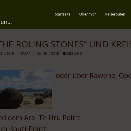
Startseite
Über mich
Reiserouten
en...
THE ROLING STONES“ UND KRE
Z 1, 2015
SAFAR
2014/2015 - NEUSEELAND
oder über Rawene, Op
nd dem Arai Te Uru Point
um Kouti-Point