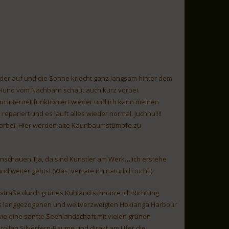
der auf und die Sonne kriecht ganz langsam hinter dem
 Hund vom Nachbarn schaut auch kurz vorbei.
ein Internet funktioniert wieder und ich kann meinen
pariert und es läuft alles wieder normal. Juchhu!!!!
vorbei. Hier werden alte Kauribaumstümpfe zu
anschauen.Tja, da sind Künstler am Werk… ich erstehe
nd weiter gehts! (Was, verrate ich natürlich nicht!)
lstraße durch grünes Kuhland schnurre ich Richtung
es langgezogenen und weitverzweigten Hokianga Harbour
wie eine sanfte Seenlandschaft mit vielen grünen
tollen Silverfern-Bäume und direkt am Ufer die