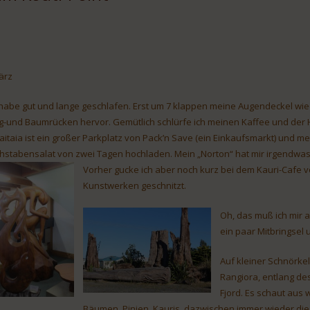
ärz
 habe gut und lange geschlafen. Erst um 7 klappen meine Augendeckel wie
g-und Baumrücken hervor. Gemütlich schlürfe ich meinen Kaffee und der
Kaitaia ist ein großer Parkplatz von Pack’n Save (ein Einkaufsmarkt) und m
hstabensalat von zwei Tagen hochladen. Mein „Norton“ hat mir irgendwas re
Vorher gucke ich aber noch kurz bei dem Kauri-Cafe 
Kunstwerken geschnitzt.
Oh, das muß ich mir 
ein paar Mitbringsel u
Auf kleiner Schnörke
Rangiora, entlang d
Fjord. Es schaut aus 
Bäumen, Pinien, Kauris, dazwischen immer wieder die 