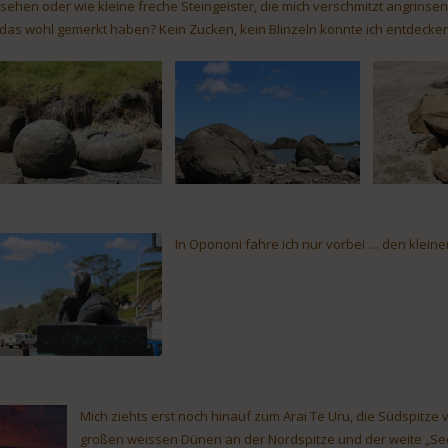
sehen oder wie kleine freche Steingeister, die mich verschmitzt angrinse
 das wohl gemerkt haben? Kein Zucken, kein Blinzeln konnte ich entdecken. 
In Opononi fahre ich nur vorbei … den kleinen 
Mich ziehts erst noch hinauf zum Arai Te Uru, die Südspitze 
großen weissen Dünen an der Nordspitze und der weite „See