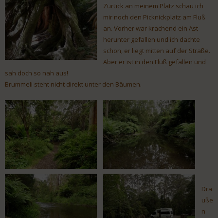
Zurück an meinem Platz schau ich
mir noch den Picknickplatz am Fluß
an. Vorher war krachend ein Ast
herunter gefallen und ich dachte
schon, er liegt mitten auf der Straße.
Aber er ist in den Fluß gefallen und
sah doch so nah aus!
Brummeli steht nicht direkt unter den Bäumen.
Dra
uße
n