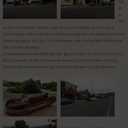
lag
ja
so
wie
so fast auf meiner Strecke, weil ich in Lorne wieder auf die Great
Ocean Road stoßen will. Eine schöne kurvige Strecke erwartet mich mit
vielen Ausgucks auf das Grün der Berge, den Verlauf der Straße und
das anrollende Meer.
In Apollo Bay hat der Markt gerade geschlossen, es ist kurz nach eins.
Also bummele ich die Promenade einmal rauf und runter und freu
mich an diesen wunderbar geschnitzten Bänken und Skulpturen.