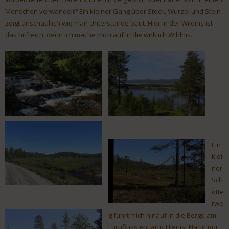
Menschen verwandelt? Ein kleiner Gang über Stock, Wurzel und Stein
zeigt anschauliich wie man Unterstände baut. Hier in der Wildnis ist
das hilfreich, denn ich mache mich auf in die wirklich Wildnis.
Ein
klei
ner
Sch
otte
rwe
g führt mich hinauf in die Berge am
Lurufluss entlang. Hier ist Natur pur