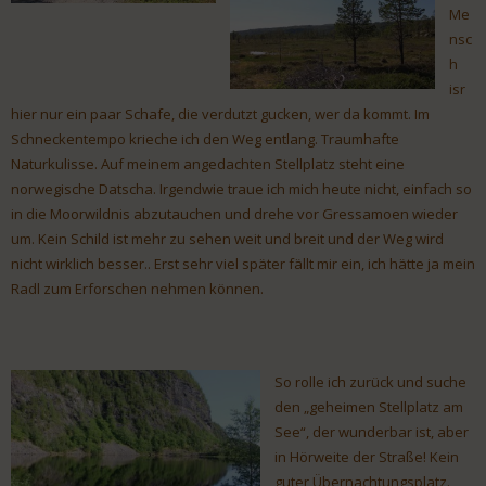
Me
nsc
h
isr
hier nur ein paar Schafe, die verdutzt gucken, wer da kommt. Im
Schneckentempo krieche ich den Weg entlang. Traumhafte
Naturkulisse. Auf meinem angedachten Stellplatz steht eine
norwegische Datscha. Irgendwie traue ich mich heute nicht, einfach so
in die Moorwildnis abzutauchen und drehe vor Gressamoen wieder
um. Kein Schild ist mehr zu sehen weit und breit und der Weg wird
nicht wirklich besser.. Erst sehr viel später fällt mir ein, ich hätte ja mein
Radl zum Erforschen nehmen können.
So rolle ich zurück und suche
den „geheimen Stellplatz am
See“, der wunderbar ist, aber
in Hörweite der Straße! Kein
guter Übernachtungsplatz.