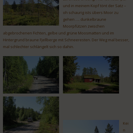
und in meinem Kopf tönt der Satz –
oh schaurig ists übers Moor zu
gehen …. dunkelbraune
Moorpfützen zwischen
abgebrochenen Fichten, gelbe und grüne Moosmatten und im
Hintergrund braune Fjellberge mit Schneeresten. Der Weg mal besser,
mal schlechter schlängelt sich so dahin.
Kei
n