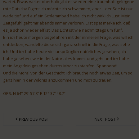
wartet. Etwas weiter oberhalb gibt es wieder eine traumhaft gelegene
rote Datscha.Eigentlich möchte ich schwimmen, aber – der See ist nur
wadeltief und auf ein Schlammbad habe ich nicht wirklich Lust. Mein
Zeitgefühl geht mir abends immer verloren. Erst spät merke ich, daß
es ja schon wieder elf ist. Das Licht ist wie nachmitttags um fünf.
Bin ich heute morgen losgefahren mit der innneren Frage, was will ich
entdecken, wandelte diese sich ganz schnell in die Frage, was sehe
ich. Und ich habe heute viel ursprünglich natürliches gesehen, ich
habe gesehen, wie in der Natur alles kommt und geht und ich habe
mein Ängstlein gesehen durchs Moor zu stapfen. Spannend!
Und die Moral von der Geschicht: ich brauche noch etwas Zeit, um so
ganz hier in der Wildnis anzukommen und mich zu trauen.
GPS: N 64° 29′ 57.8“ E 12° 37′ 48.7“
PREVIOUS POST
NEXT POST