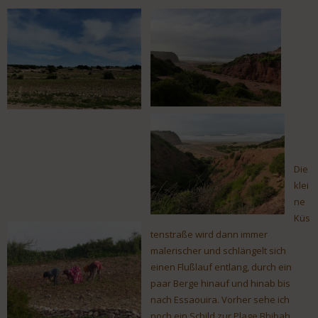
Die
klei
ne
Küs
tenstraße wird dann immer
malerischer und schlängelt sich
einen Flußlauf entlang, durch ein
paar Berge hinauf und hinab bis
nach Essaouira. Vorher sehe ich
noch ein Schild zur Plage Bhibah …