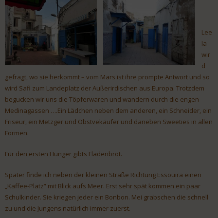
Lee
la
wir
d
gefragt, wo sie herkommt – vom Mars ist ihre prompte Antwort und so
wird Safi zum Landeplatz der Außerirdischen aus Europa. Trotzdem
begucken wir uns die Töpferwaren und wandern durch die engen
Medinagassen ….Ein Lädchen neben dem anderen, ein Schneider, ein
Friseur, ein Metzger und Obstvekäufer und daneben Sweeties in allen
Formen.
Für den ersten Hunger gibts Fladenbrot.
Später finde ich neben der kleinen Straße Richtung Essouira einen
„Kaffee-Platz“ mit Blick aufs Meer. Erst sehr spät kommen ein paar
Schulkinder. Sie kriegen jeder ein Bonbon. Mei grabschen die schnell
zu und die Jungens natürlich immer zuerst.