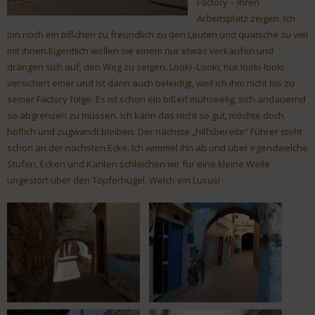
Factory – ihren
Arbeitsplatz zeigen. Ich
bin noch ein bißchen zu freundlich zu den Leuten und quatsche zu viel
mit ihnen.Eigentlich wollen sie einem nur etwas verkaufen und
drängen sich auf, den Weg zu zeigen. Looki -Looki, nur looki-looki
versichert einer und ist dann auch beleidigt, weil ich ihm nicht bis zu
seiner Factory folge. Es ist schon ein bißerl mühseelig, sich andauernd
so abgrenzen zu müssen. Ich kann das nicht so gut, möchte doch
höflich und zugwandt bleiben. Der nächste „hilfsbereite“ Führer steht
schon an der nächsten Ecke. Ich wimmel ihn ab und über irgendwelche
Stufen, Ecken und Kanten schleichen wir für eine kleine Weile
ungestört über den Töpferhügel. Welch ein Luxus!