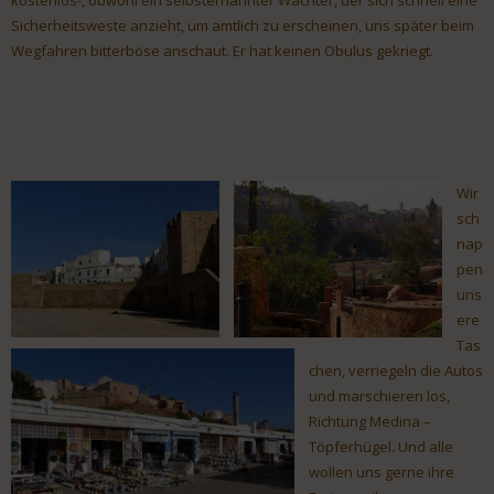
kostenlos-, obwohl ein selbsternannter Wächter, der sich schnell eine
Sicherheitsweste anzieht, um amtlich zu erscheinen, uns später beim
Wegfahren bitterböse anschaut. Er hat keinen Obulus gekriegt.
Wir
sch
nap
pen
uns
ere
Tas
chen, verriegeln die Autos
und marschieren los,
Richtung Medina –
Töpferhügel. Und alle
wollen uns gerne ihre