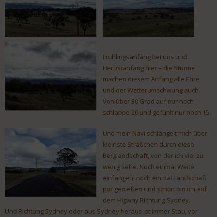
Frühlingsanfang bei uns und
Herbstanfang hier – die Stürme
machen diesem Anfang alle Ehre
und der Wetterumschwung auch.
Von über 30 Grad auf nur noch
schlappe 20 und gefühlt nur noch 15.
Und mein Navi schlängelt mich über
kleinste Sträßchen durch diese
Berglandschaft, von der ich viel zu
wenig sehe. Noch einmal Weite
einfangen, noch einmal Landschaft
pur genießen und schon bin ich auf
dem Higway Richtung Sydney.
Und Richtung Sydney oder aus Sydney heraus ist immer Stau, vor