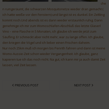
che
n rumgeräumt, die schwarzen Mosquitonetze wieder dran gemacht (
ich hatte weiße vor den Fenstern) und längst ist es dunkel. Ein Zeltling
kommt noch.Und abends ist es dann wieder erstaunlich ruhig. Dann
genehmige ich mir zum Womoschlafen-Abschluß das letzte Glaserl
Vino – eine Flasche in 5 Monaten, ich glaube ich werde jetzt zum
Säufling. Er schmeckt aber nicht mehr, war zu lange offen. Ich glaube,
den kriegen die Vögel und ich lieber einen Frischen daheim.
Nur noch 25km muß ich morgen bis Penrith fahren und dann ist meine
Womo-Aussie-Zeit schon wieder Vergangenheit. Ich glaube, ganz
kapieren tue ich das noch nicht. Na gut, ich kann mir ja auch damit Zeit
lassen, viel Zeit lassen.
PREVIOUS POST
NEXT POST