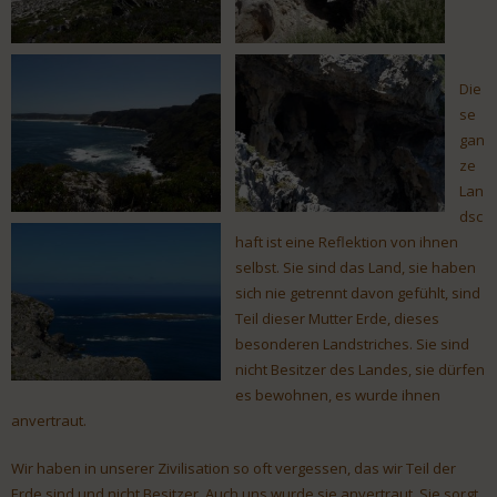
Die
se
gan
ze
Lan
dsc
haft ist eine Reflektion von ihnen
selbst. Sie sind das Land, sie haben
sich nie getrennt davon gefühlt, sind
Teil dieser Mutter Erde, dieses
besonderen Landstriches. Sie sind
nicht Besitzer des Landes, sie dürfen
es bewohnen, es wurde ihnen
anvertraut.
Wir haben in unserer Zivilisation so oft vergessen, das wir Teil der
Erde sind und nicht Besitzer. Auch uns wurde sie anvertraut. Sie sorgt