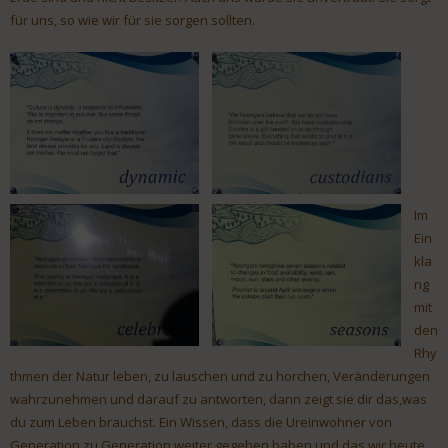
für uns, so wie wir für sie sorgen sollten.
Im
Ein
kla
ng
mit
den
Rhy
thmen der Natur leben, zu lauschen und zu horchen, Veränderungen
wahrzunehmen und darauf zu antworten, dann zeigt sie dir das,was
du zum Leben brauchst. Ein Wissen, dass die Ureinwohner von
Generation zu Generation weiter gegeben haben und das wir heute