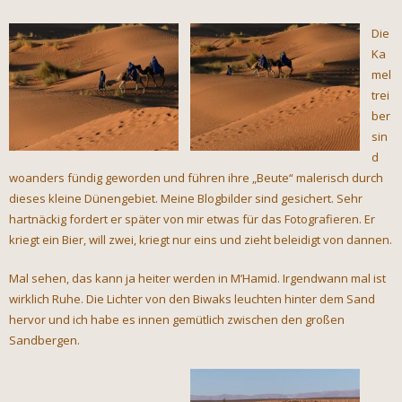
Die
Ka
mel
trei
ber
sin
d
woanders fündig geworden und führen ihre „Beute“ malerisch durch
dieses kleine Dünengebiet. Meine Blogbilder sind gesichert. Sehr
hartnäckig fordert er später von mir etwas für das Fotografieren. Er
kriegt ein Bier, will zwei, kriegt nur eins und zieht beleidigt von dannen.
Mal sehen, das kann ja heiter werden in M’Hamid. Irgendwann mal ist
wirklich Ruhe. Die Lichter von den Biwaks leuchten hinter dem Sand
hervor und ich habe es innen gemütlich zwischen den großen
Sandbergen.