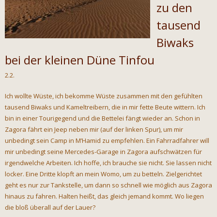
zu den
tausend
Biwaks
bei der kleinen Düne Tinfou
2.2.
Ich wollte Wüste, ich bekomme Wüste zusammen mit den gefühlten
tausend Biwaks und Kameltreibern, die in mir fette Beute wittern. Ich
bin in einer Tourigegend und die Bettelei fängt wieder an. Schon in
Zagora fährt ein Jeep neben mir (auf der linken Spur), um mir
unbedingt sein Camp in M’Hamid zu empfehlen. Ein Fahrradfahrer will
mir unbedingt seine Mercedes-Garage in Zagora aufschwätzen für
irgendwelche Arbeiten. Ich hoffe, ich brauche sie nicht. Sie lassen nicht
locker. Eine Dritte klopft an mein Womo, um zu betteln. Zielgerichtet
geht es nur zur Tankstelle, um dann so schnell wie möglich aus Zagora
hinaus zu fahren. Halten heißt, das gleich jemand kommt. Wo liegen
die bloß überall auf der Lauer?