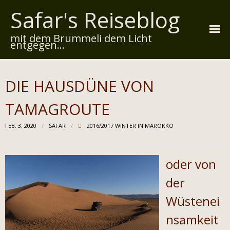
Safar's Reiseblog
mit dem Brummeli dem Licht
entgegen...
Startseite
DIE HAUSDÜNE VON
Über mich
TAMAGROUTE
Reiserouten
FEB. 3, 2020
SAFAR
2016/2017 WINTER IN MAROKKO
Widmung
Kontakt
oder von
Impressum
der
Wüstenei
Datenschutz
nsamkeit