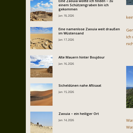
Eine Zaouia wollte ich finden – zu
einem Schützengraben bin ich
gekommen
Jan. 18, 2026
kei
Eine namenlose Zaouia weit draußen
Gen
im Wüstensand
Ich
Jan. 17, 2026
nic
Alte Mauern hinter Boujdour
Jan. 16, 2026
Sicheldünen nahe Aftisaat
Jan. 15, 2026
Zaouia – ein heiliger Ort
Was
Jan. 14, 2026
Was