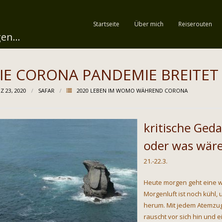
Startseite
Über mich
Reiserouten
en...
IE CORONA PANDEMIE BREITET 
Z 23, 2020
SAFAR
2020 LEBEN IM WOMO WÄHREND CORONA
kritische Ged
oder was wär
21.-22.3.
Heute morgen geht eine 
Morgenluft ist noch kühl
herum. Mit jedem Atemzug 
rauscht vor sich hin und e