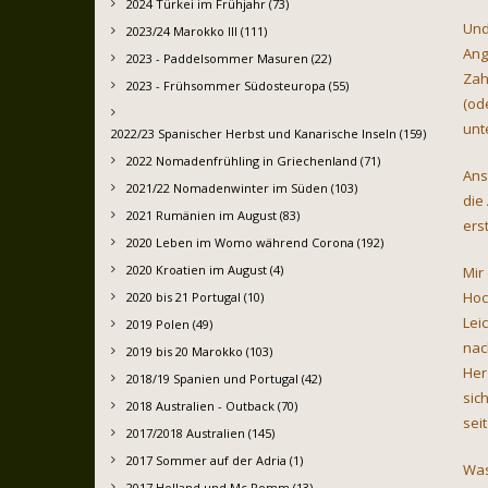
2024 Türkei im Frühjahr (73)
Und
2023/24 Marokko III (111)
Ang
2023 - Paddelsommer Masuren (22)
Zah
2023 - Frühsommer Südosteuropa (55)
(od
unt
2022/23 Spanischer Herbst und Kanarische Inseln (159)
2022 Nomadenfrühling in Griechenland (71)
Ans
2021/22 Nomadenwinter im Süden (103)
die
2021 Rumänien im August (83)
erst
2020 Leben im Womo während Corona (192)
2020 Kroatien im August (4)
Mir
Hoc
2020 bis 21 Portugal (10)
Lei
2019 Polen (49)
nac
2019 bis 20 Marokko (103)
Her
2018/19 Spanien und Portugal (42)
sic
2018 Australien - Outback (70)
sei
2017/2018 Australien (145)
2017 Sommer auf der Adria (1)
Was
2017 Holland und Mc Pomm (13)