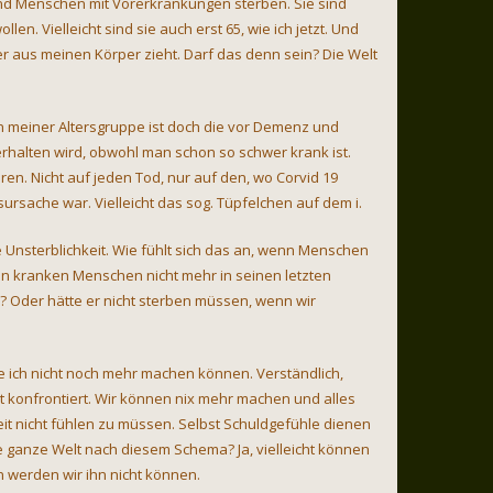
nd Menschen mit Vorerkrankungen sterben. Sie sind
len. Vielleicht sind sie auch erst 65, wie ich jetzt. Und
r aus meinen Körper zieht. Darf das denn sein? Die Welt
 in meiner Altersgruppe ist doch die vor Demenz und
erhalten wird, obwohl man schon so schwer krank ist.
ren. Nicht auf jeden Tod, nur auf den, wo Corvid 19
sursache war. Vielleicht das sog. Tüpfelchen auf dem i.
ie Unsterblichkeit. Wie fühlt sich das an, wenn Menschen
en kranken Menschen nicht mehr in seinen letzten
n? Oder hätte er nicht sterben müssen, wenn wir
 ich nicht noch mehr machen können. Verständlich,
it konfrontiert. Wir können nix mehr machen und alles
it nicht fühlen zu müssen. Selbst Schuldgefühle dienen
e ganze Welt nach diesem Schema? Ja, vielleicht können
 werden wir ihn nicht können.