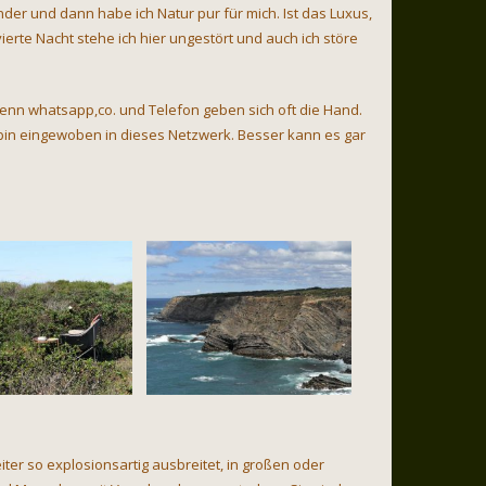
der und dann habe ich Natur pur für mich. Ist das Luxus,
ierte Nacht stehe ich hier ungestört und auch ich störe
, denn whatsapp,co. und Telefon geben sich oft die Hand.
d bin eingewoben in dieses Netzwerk. Besser kann es gar
er so explosionsartig ausbreitet, in großen oder