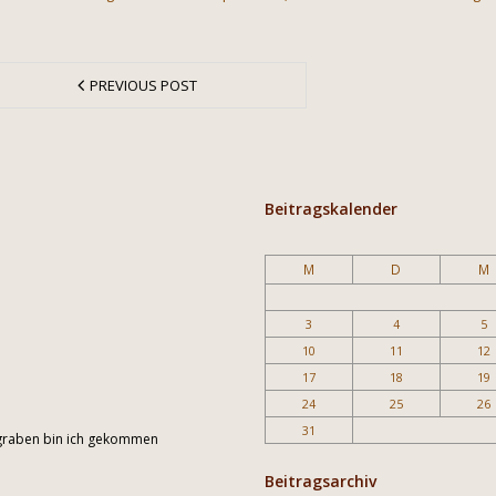
PREVIOUS POST
Beitragskalender
M
D
M
3
4
5
10
11
12
17
18
19
24
25
26
31
engraben bin ich gekommen
Beitragsarchiv