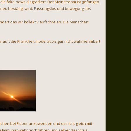
als fake-news disgradiert. Der Mainstream ist gefangen
 neu bestätigt wird. Fassungslos und bewegungslos
ndert das wir kollektiv aufschreien. Die Menschen
verläuft die Krankheit moderat bis gar nicht wahrnehmbar!
chen bei Fieber anzuwenden und es nicnt gleich mit
ne Immunabwehr hochfahren und selber das Virus