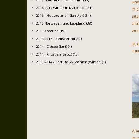
una
2016/2017 Winter in Marokko (121)
in 
2016 - Neuseeland II (Jan-Apr) (84)
sit
Und
2015 Norwegen und Lappland (38)
wer
2015 Kroatien (19)
2014/2015 - Neuseeland (92)
Ja,
2014 - Ostsee (Juni) (4)
Das
2014 - Kroatien (Sept.) (13)
2013/2014 - Portugal & Spanien (Winter) (1)
Wen
Ibu