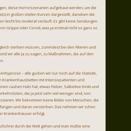
ngen, diese Horrorszenarien aufgebaut werden, um die
s) in großen steilen Kurven dargestellt, daneben die
on leicht bis moderat verläuft. Es gibt keine Sendungen
 von Grippe oder Corvid, was ja erstmal nicht so ganz so
t gleich sterben müssen, zumindest bei den Älteren und
r sind wir alle Ja zu sagen, zu Maßnahmen, die auf den
en.
enhypnose – alle gucken wir nur noch auf die Statistik,
n Krankenhausbetten mit Intensivpatienten und
en rauhen Hals hat, etwas Fieber, Salbeitee trinkt und
kehrstoten, die ja jetzt sehr viel weniger sind, von
assieren. Wir bekommen keine Bilder von Menschen, die
nfangen und daran versterben. Das nehmen wir schon
der Krankenhäuser erfolgt.
Aufschrei durch die Welt gehen und man müßte eine