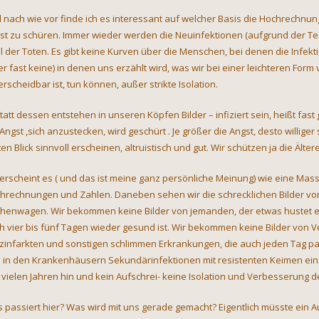
 nach wie vor finde ich es interessant auf welcher Basis die Hochrechnu
st zu schüren. Immer wieder werden die Neuinfektionen (aufgrund der Test
l der Toten. Es gibt keine Kurven über die Menschen, bei denen die Infekti
er fast keine) in denen uns erzählt wird, was wir bei einer leichteren Form
erscheidbar ist, tun können, außer strikte Isolation.
tatt dessen entstehen in unseren Köpfen Bilder – infiziert sein, heißt fas
 Angst ,sich anzustecken, wird geschürt . Je größer die Angst, desto willige
en Blick sinnvoll erscheinen, altruistisch und gut. Wir schützen ja die Älter
 erscheint es ( und das ist meine ganz persönliche Meinung) wie eine Mass
hrechnungen und Zahlen. Daneben sehen wir die schrecklichen Bilder vo
chenwagen. Wir bekommen keine Bilder von jemanden, der etwas hustet ein
h vier bis fünf Tagen wieder gesund ist. Wir bekommen keine Bilder von Ver
zinfarkten und sonstigen schlimmen Erkrankungen, die auch jeden Tag p
h in den Krankenhäusern Sekundärinfektionen mit resistenten Keimen ei
t vielen Jahren hin und kein Aufschrei- keine Isolation und Verbesserung 
 passiert hier? Was wird mit uns gerade gemacht? Eigentlich müsste ein 