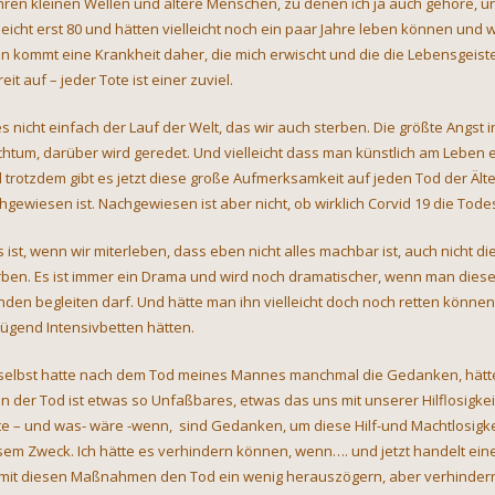
ren kleinen Wellen und ältere Menschen, zu denen ich ja auch gehöre, u
leicht erst 80 und hätten vielleicht noch ein paar Jahre leben können und wol
n kommt eine Krankheit daher, die mich erwischt und die die Lebensgeiste
eit auf – jeder Tote ist einer zuviel.
 es nicht einfach der Lauf der Welt, das wir auch sterben. Die größte Angst
chtum, darüber wird geredet. Und vielleicht dass man künstlich am Leben 
 trotzdem gibt es jetzt diese große Aufmerksamkeit auf jeden Tod der Älte
hgewiesen ist. Nachgewiesen ist aber nicht, ob wirklich Corvid 19 die Tode
 ist, wenn wir miterleben, dass eben nicht alles machbar ist, auch nicht d
rben. Es ist immer ein Drama und wird noch dramatischer, wenn man dies
nden begleiten darf. Und hätte man ihn vielleicht doch noch retten könne
ügend Intensivbetten hätten.
 selbst hatte nach dem Tod meines Mannes manchmal die Gedanken, hätte
n der Tod ist etwas so Unfaßbares, etwas das uns mit unserer Hilflosigke
te – und was- wäre -wenn, sind Gedanken, um diese Hilf-und Machtlosigke
sem Zweck. Ich hätte es verhindern können, wenn…. und jetzt handelt ein
 mit diesen Maßnahmen den Tod ein wenig herauszögern, aber verhindern