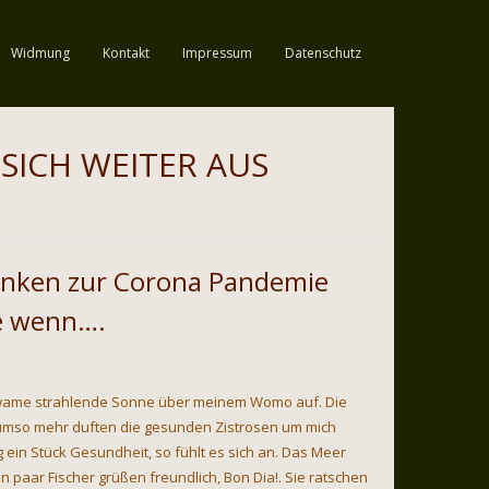
Widmung
Kontakt
Impressum
Datenschutz
SICH WEITER AUS
anken zur Corona Pandemie
e wenn….
wame strahlende Sonne über meinem Womo auf. Die
, umso mehr duften die gesunden Zistrosen um mich
ein Stück Gesundheit, so fühlt es sich an. Das Meer
in paar Fischer grüßen freundlich, Bon Dia!. Sie ratschen