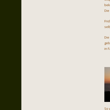
bek
Die
Fri
sel
Die
geb
in 
So 