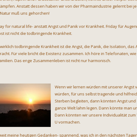
ämpfen. Anstatt dessen haben wir von der Pharmaindustrie gelernt bei 
 Natur muß uns gehorchen!
day for natural life- anstatt Angst und Panik vor Krankheit. Friday für A
bst ist nicht die todbringende Krankheit.
 wirklich todbringende Krankheit ist die Angst, die Panik, die Isolation, d
racht. Für viele bricht die Existenz zusammen. Ich höre in Telefonaten, wie 
Familien. Das enge Zusammenleben ist nicht nur harmonisch.
Wenn wir lernen würden mit unserer Angst 
würden, für uns selbst tragende und hilfre
Sterben begleiten, dann könnten Angst und P
ganze Welt lahm legen. Dann könnte man uns 
Dann könnten wir unsere Individualität zum 
U vormachen.
weit meine heutigen Gedanken- spannend, was ich in den nächsten Tage