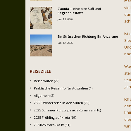
meh
viel
Zaouia – eine alte Sufi und
Begräbnisstätte
dan
Jan. 13, 2026
schr
Ist
Ein Strässchen Richtung Bir Anzarane
Sie
Jan. 12, 2026
Und
nac
Was
REISEZIELE
ste
Stu
Reiserouten (27)
gen
Praktische Reiseinfo für Australien (1)
Allgemein (2)
Ich
25/26 Winterreise in den Süden (72)
den
2025 Sommer Kurztrip nach Rumänien (16)
hät
2025 Frühling auf Kreta (69)
die
2024/25 Marokko IV (81)
wir