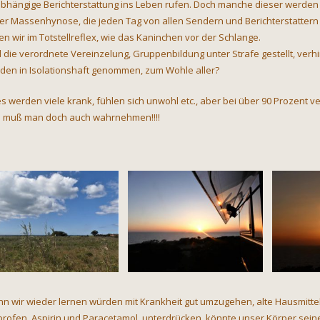
bhängige Berichterstattung ins Leben rufen. Doch manche dieser werden 
der Massenhynose, die jeden Tag von allen Sendern und Berichterstattern
zen wir im Totstellreflex, wie das Kaninchen vor der Schlange.
 die verordnete Vereinzelung, Gruppenbildung unter Strafe gestellt, verhi
den in Isolationshaft genommen, zum Wohle aller?
 es werden viele krank, fühlen sich unwohl etc., aber bei über 90 Prozent 
 muß man doch auch wahrnehmen!!!!
n wir wieder lernen würden mit Krankheit gut umzugehen, alte Hausmittel
profen, Aspirin und Paracetamol unterdrücken, könnte unser Körper sei