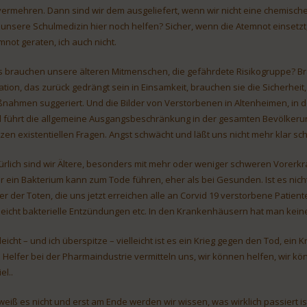
vermehren. Dann sind wir dem ausgeliefert, wenn wir nicht eine chemische
 unsere Schulmedizin hier noch helfen? Sicher, wenn die Atemnot einsetzt,
mnot geraten, ich auch nicht.
 brauchen unsere älteren Mitmenschen, die gefährdete Risikogruppe? Bra
lation, das zurück gedrängt sein in Einsamkeit, brauchen sie die Sicherheit
nahmen suggeriert. Und die Bilder von Verstorbenen in Altenheimen, in de
 führt die allgemeine Ausgangsbeschränkung in der gesamten Bevölkeru
zen existentiellen Fragen. Angst schwächt und läßt uns nicht mehr klar sc
ürlich sind wir Ältere, besonders mit mehr oder weniger schweren Vorerk
r ein Bakterium kann zum Tode führen, eher als bei Gesunden. Ist es nich
der der Toten, die uns jetzt erreichen alle an Corvid 19 verstorbene Pati
lleicht bakterielle Entzündungen etc. In den Krankenhäusern hat man keine 
lleicht – und ich überspitze – vielleicht ist es ein Krieg gegen den Tod, e
e Helfer bei der Pharmaindustrie vermitteln uns, wir können helfen, wir k
el..
 weiß es nicht und erst am Ende werden wir wissen, was wirklich passiert i