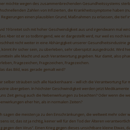
ner möchte wegen des zusammenbrechenden Gesundheitssystems sterbe
hschnellenden Zahlen von Infizierten, die Krankheitssymptome haben (nu
 Regierungen einen plausiblen Grund, Maßnahmen zu erlassen, die tief i
vid 19 breitet sich mit hoher Geschwindigkeit aus und irgendwann mal wird
ßes Aber ist er so todbringend, wie er dargestellt wird, nur weil es noch k
schheit nicht weiter in eine Abhängigkeit unserer Gesundheitsindustrie 
t, könnt ihr sicher sein, zu überleben, sehr überspitzt ausgedrückt. Wird 
fsmitteln alle Macht und auch Verantwortung gegeben. Nur damit, also p
rleben, Fragezeichen, Fragezeichen, Fragezeichen.
 das das Bild, was gerade gemalt wird?
mir selber sträuben sich alle Nackenhaare – will ich die Verantwortung 
ustrie übergeben. In höchster Geschwindigkeit werden jetzt Medikamente 
 uns Zeit genug auch die Nebenwirkungen zu beachten? Oder wenn die wel
enwirkungen eher hin, als in normalen Zeiten?
h sagen die meisten ja zu den Einschränkungen, die weltweit mehr oder w
ens ist, das ist ja richtig, keiner will für den Tod der Älteren verantwortli
eg gegen den Virus“. Einen Krieg gegen dieses unsichtbare kleine Etwas, 