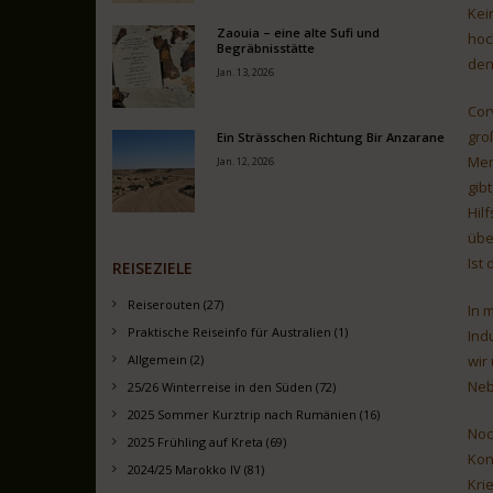
Kei
Zaouia – eine alte Sufi und
hoc
Begräbnisstätte
den
Jan. 13, 2026
Cor
gro
Ein Strässchen Richtung Bir Anzarane
Men
Jan. 12, 2026
gib
Hil
übe
Ist
REISEZIELE
Reiserouten (27)
In 
Praktische Reiseinfo für Australien (1)
Ind
Allgemein (2)
wir
Neb
25/26 Winterreise in den Süden (72)
2025 Sommer Kurztrip nach Rumänien (16)
Noc
2025 Frühling auf Kreta (69)
Kons
2024/25 Marokko IV (81)
Kri