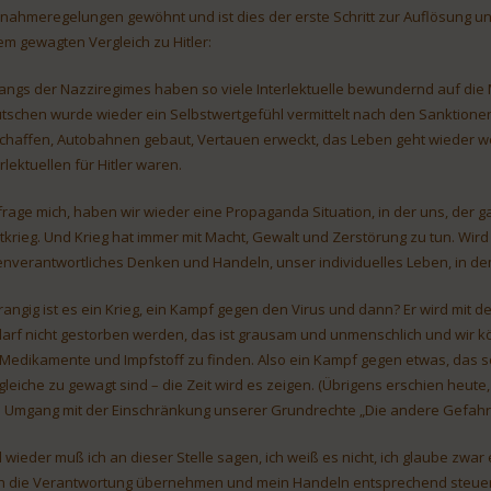
nahmeregelungen gewöhnt und ist dies der erste Schritt zur Auflösung un
em gewagten Vergleich zu Hitler:
angs der Nazziregimes haben so viele Interlektuelle bewundernd auf die
tschen wurde wieder ein Selbstwertgefühl vermittelt nach den Sanktione
chaffen, Autobahnen gebaut, Vertauen erweckt, das Leben geht wieder weit
rlektuellen für Hitler waren.
 frage mich, haben wir wieder eine Propaganda Situation, in der uns, der g
tkrieg. Und Krieg hat immer mit Macht, Gewalt und Zerstörung zu tun. Wird n
enverantwortliches Denken und Handeln, unser individuelles Leben, in dem
rangig ist es ein Krieg, ein Kampf gegen den Virus und dann? Er wird mit d
darf nicht gestorben werden, das ist grausam und unmenschlich und wir 
 Medikamente und Impfstoff zu finden. Also ein Kampf gegen etwas, das so
gleiche zu gewagt sind – die Zeit wird es zeigen. (Übrigens erschien heute, 
 Umgang mit der Einschränkung unserer Grundrechte „Die andere Gefahr“
 wieder muß ich an dieser Stelle sagen, ich weiß es nicht, ich glaube zwar e
h die Verantwortung übernehmen und mein Handeln entsprechend steuern