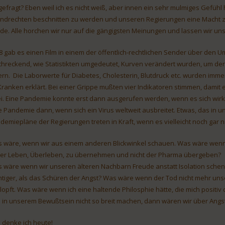
 gefragt? Eben weil ich es nicht weiß, aber innen ein sehr mulmiges Gefühl h
ndrechten beschnitten zu werden und unseren Regierungen eine Macht zu
de. Alle horchen wir nur auf die gängigsten Meinungen und lassen wir un
8 gab es einen Film in einem der öffentlich-rechtlichen Sender über den 
chreckend, wie Statistikten umgedeutet, Kurven verändert wurden, um d
fern. Die Laborwerte für Diabetes, Cholesterin, Blutdruck etc. wurden i
Kranken erklärt. Bei einer Grippe mußten vier Indikatoren stimmen, damit es
i. Eine Pandemie konnte erst dann ausgerufen werden, wenn es sich wirkli
e Pandemie dann, wenn sich ein Virus weltweit ausbreitet. Etwas, das in 
demiepläne der Regierungen treten in Kraft, wenn es vielleicht noch gar n
 wäre, wenn wir aus einem anderen Blickwinkel schauen. Was wäre wenn 
er Leben, Überleben, zu übernehmen und nicht der Pharma übergeben?
 wäre wenn wir unseren älteren Nachbarn Freude anstatt Isolation schenken
htiger, als das Schüren der Angst? Was wäre wenn der Tod nicht mehr uns
lopft. Was wäre wenn ich eine haltende Philosphie hätte, die mich positiv
h in unserem Bewußtsein nicht so breit machen, dann wären wir über Angst
 denke ich heute!