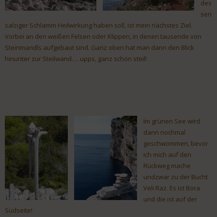
des
sen
salziger Schlamm Heilwirkung haben soll, ist mein nächstes Ziel.
Vorbei an den weißen Felsen oder Klippen, in denen tausende von
Steinmandls aufgebaut sind. Ganz oben hat man dann den Blick
hinunter zur Steilwand…. upps, ganz schön steil!
Im grünen See wird
dann nochmal
geschwommen, bevor
ich mich auf den
Rückweg mache
undzwar zu der Bucht
Veli Raz. Es ist Bora
und die ist auf der
Südseite!