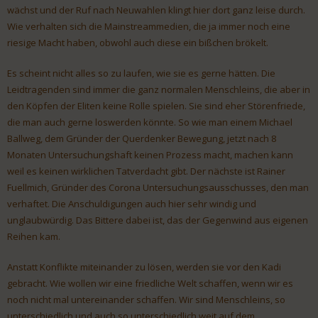
wächst und der Ruf nach Neuwahlen klingt hier dort ganz leise durch.
Wie verhalten sich die Mainstreammedien, die ja immer noch eine
riesige Macht haben, obwohl auch diese ein bißchen brökelt.
Es scheint nicht alles so zu laufen, wie sie es gerne hätten. Die
Leidtragenden sind immer die ganz normalen Menschleins, die aber in
den Köpfen der Eliten keine Rolle spielen. Sie sind eher Störenfriede,
die man auch gerne loswerden könnte. So wie man einem Michael
Ballweg, dem Gründer der Querdenker Bewegung, jetzt nach 8
Monaten Untersuchungshaft keinen Prozess macht, machen kann
weil es keinen wirklichen Tatverdacht gibt. Der nächste ist Rainer
Fuellmich, Gründer des Corona Untersuchungsausschusses, den man
verhaftet. Die Anschuldigungen auch hier sehr windig und
unglaubwürdig. Das Bittere dabei ist, das der Gegenwind aus eigenen
Reihen kam.
Anstatt Konflikte miteinander zu lösen, werden sie vor den Kadi
gebracht. Wie wollen wir eine friedliche Welt schaffen, wenn wir es
noch nicht mal untereinander schaffen. Wir sind Menschleins, so
unterschiedlich und auch so unterschiedlich weit auf dem