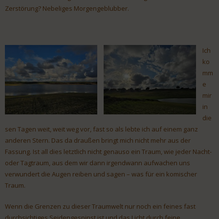
Zerstörung? Nebeliges Morgengeblubber.
Ich
ko
mm
e
mir
in
die
sen Tagen weit, weit weg vor, fast so als lebte ich auf einem ganz
anderen Stern. Das da draußen bringt mich nicht mehr aus der
Fassung. Ist all dies letztlich nicht genauso ein Traum, wie jeder Nacht-
oder Tagtraum, aus dem wir dann irgendwann aufwachen uns
verwundert die Augen reiben und sagen – was für ein komischer
Traum.
Wenn die Grenzen zu dieser Traumwelt nur noch ein feines fast
durchsichtiges Seidengespinst ist und das Licht durch feine